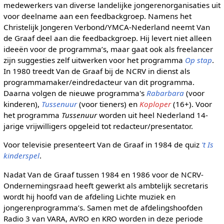
medewerkers van diverse landelijke jongerenorganisaties uit
voor deelname aan een feedbackgroep. Namens het
Christelijk Jongeren Verbond/YMCA-Nederland neemt Van
de Graaf deel aan die feedbackgroep. Hij levert niet alleen
ideeën voor de programma’s, maar gaat ook als freelancer
zijn suggesties zelf uitwerken voor het programma
Op stap
.
In 1980 treedt Van de Graaf bij de NCRV in dienst als
programmamaker/eindredacteur van dit programma.
Daarna volgen de nieuwe programma's
Rabarbara
(voor
kinderen),
Tussenuur
(voor tieners) en
Koploper
(16+). Voor
het programma
Tussenuur
worden uit heel Nederland 14-
jarige vrijwilligers opgeleid tot redacteur/presentator.
Voor televisie presenteert Van de Graaf in 1984 de quiz
't Is
kinderspel
.
Nadat Van de Graaf tussen 1984 en 1986 voor de NCRV-
Ondernemingsraad heeft gewerkt als ambtelijk secretaris
wordt hij hoofd van de afdeling Lichte muziek en
jongerenprogramma’s. Samen met de afdelingshoofden
Radio 3 van VARA, AVRO en KRO worden in deze periode