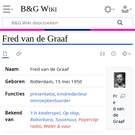
B&G Wiki
Fred van de Graaf
Naam
Fred van de Graaf
Geboren
Rotterdam, 15 mei 1950
Functies
presentator
,
eindredacteur
Fr
omroepbestuurder
e
d van
Bekend
't Is kinderspel
,
Op stap
,
de
van
Rabarbara
,
Tussenuur
,
Paperclip-
Graaf
radio
,
Water & vuur