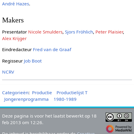
André Hazes
.
Makers
Presentator
Nicole Smulders
,
Sjors Fröhlich
,
Peter Plaisier
,
Alex Krijger
Eindredacteur
Fred van de Graaf
Regisseur
Job Boot
NCRV
Categorieën
:
Productie
Productielijst T
Jongerenprogramma
1980-1989
Deze pagina is voor het laatst bewerkt op 18
feb 2013 om 12:26.
De inhoud is beschikbaar onder de
Creative