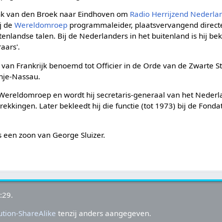
enk van den Broek naar Eindhoven om
Radio Herrijzend Nederla
ij de
Wereldomroep
programmaleider, plaatsvervangend direct
tenlandse talen. Bij de Nederlanders in het buitenland is hij be
aars'.
 van Frankrijk benoemd tot Officier in de Orde van de Zwarte S
nje-Nassau.
 Wereldomroep en wordt hij secretaris-generaal van het Nederla
trekkingen. Later bekleedt hij die functie (tot 1973) bij de Fond
s een zoon van George Sluizer.
:29.
tion-ShareAlike
tenzij anders aangegeven.