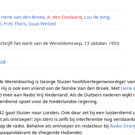
,
Henk van den Broek
,
A. den Doolaard
,
Lou de Jong
,
l
,
Frits Thors
,
Guus Weitzel
schrijft het werk van de Wereldomroep, 13 oktober 1955
d
e Wereldoorlog is George Sluizer hoofdvertegenwoordiger van Ph
 Hij is ook een vriend van de familie Van den Broek. Met
Henk 
40 mee aan Radio Vrij Nederland. Als de Duitsers naderen wijkt o
sterdienst opzet voor de Nederlandse regering.
2 gaat Sluizer naar Londen. Ook daar zet hij een luisterdienst o
 als omroeper: zijn stem is zelfs bij interferentie nog verstaan
 op de radio. Behalve als omroeper en redacteur bij
Radio Oran
opagandakrant de Vliegende Hollander.