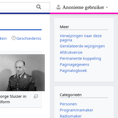
Anonieme gebruiker
Meer
Verwijzingen naar deze
jken
Geschiedenis
pagina
Gerelateerde wijzigingen
Afdrukversie
Permanente koppeling
Paginagegevens
Paginalogboek
Categorieën
orge Sluizer in
iform
Personen
Programmamaker
Radiomaker