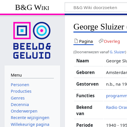
B&G Wiki
George Sluize
Pagina
Overleg
(Doorverwezen vanaf
G. Sluizer
)
Naam
George Sl
Geboren
Amsterdam
Menu
Gestorven
n.b., na 1
Personen
Producties
Functies
program
Genres
Decennia
Bekend
Radio Ora
Onderwerpen
van
Recente wijzigingen
Willekeurige pagina
Periode
1940 - 19