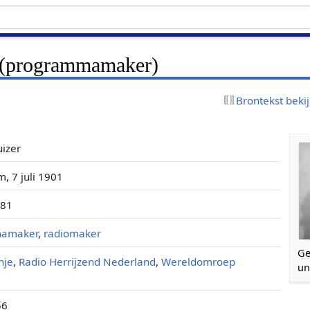
r (programmamaker)
Brontekst beki
uizer
, 7 juli 1901
981
mamaker
,
radiomaker
Ge
nje
,
Radio Herrijzend Nederland
,
Wereldomroep
un
56