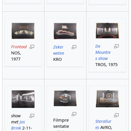
De
Frontaal
Zeker
Mountie
NOS,
weten
s show
1977
KRO
TROS, 1975
show
Filmpre
Sterallur
met
Jos
sentatie
es
AVRO,
Brink
2-11-