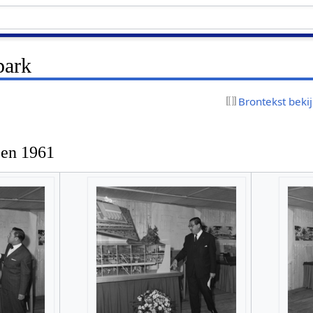
park
Brontekst beki
een 1961