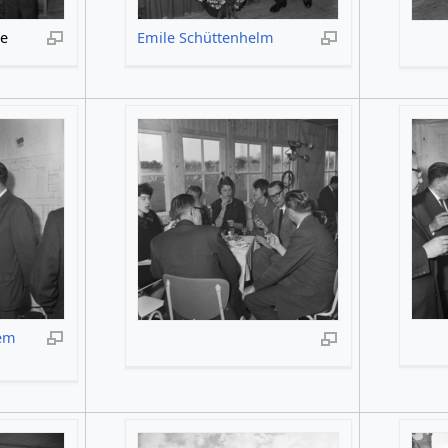
ee
Emile Schüttenhelm
em