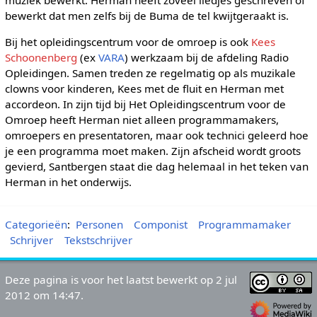
muziek bewerkt. Herman heeft zoveel liedjes geschreven of
bewerkt dat men zelfs bij de Buma de tel kwijtgeraakt is.
Bij het opleidingscentrum voor de omroep is ook
Kees
Schoonenberg
(ex
VARA
) werkzaam bij de afdeling Radio
Opleidingen. Samen treden ze regelmatig op als muzikale
clowns voor kinderen, Kees met de fluit en Herman met
accordeon. In zijn tijd bij Het Opleidingscentrum voor de
Omroep heeft Herman niet alleen programmamakers,
omroepers en presentatoren, maar ook technici geleerd hoe
je een programma moet maken. Zijn afscheid wordt groots
gevierd, Santbergen staat die dag helemaal in het teken van
Herman in het onderwijs.
Categorieën
:
Personen
Componist
Programmamaker
Schrijver
Tekstschrijver
Deze pagina is voor het laatst bewerkt op 2 jul
2012 om 14:47.