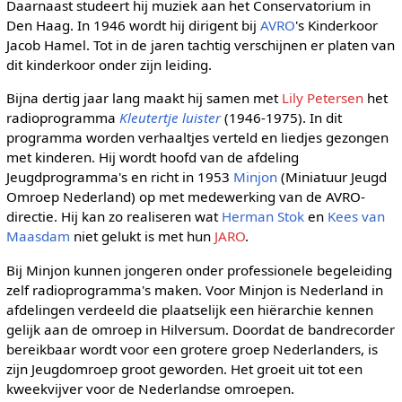
Daarnaast studeert hij muziek aan het Conservatorium in
Den Haag. In 1946 wordt hij dirigent bij
AVRO
's Kinderkoor
Jacob Hamel. Tot in de jaren tachtig verschijnen er platen van
dit kinderkoor onder zijn leiding.
Bijna dertig jaar lang maakt hij samen met
Lily Petersen
het
radioprogramma
Kleutertje luister
(1946-1975). In dit
programma worden verhaaltjes verteld en liedjes gezongen
met kinderen. Hij wordt hoofd van de afdeling
Jeugdprogramma's en richt in 1953
Minjon
(Miniatuur Jeugd
Omroep Nederland) op met medewerking van de AVRO-
directie. Hij kan zo realiseren wat
Herman Stok
en
Kees van
Maasdam
niet gelukt is met hun
JARO
.
Bij Minjon kunnen jongeren onder professionele begeleiding
zelf radioprogramma's maken. Voor Minjon is Nederland in
afdelingen verdeeld die plaatselijk een hiërarchie kennen
gelijk aan de omroep in Hilversum. Doordat de bandrecorder
bereikbaar wordt voor een grotere groep Nederlanders, is
zijn Jeugdomroep groot geworden. Het groeit uit tot een
kweekvijver voor de Nederlandse omroepen.