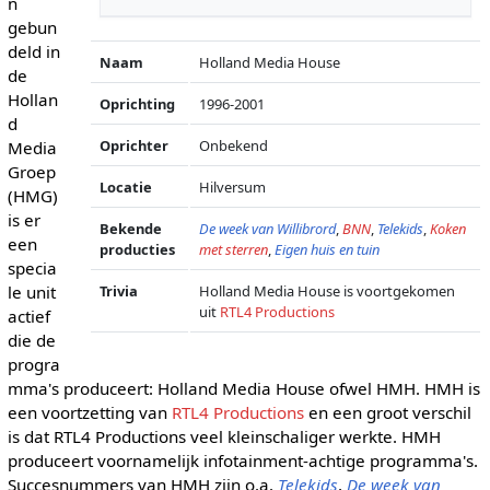
n
gebun
deld in
Naam
Holland Media House
de
Hollan
Oprichting
1996-2001
d
Oprichter
Onbekend
Media
Groep
Locatie
Hilversum
(HMG)
is er
Bekende
De week van Willibrord
,
BNN
,
Telekids
,
Koken
een
producties
met sterren
,
Eigen huis en tuin
specia
le unit
Trivia
Holland Media House is voortgekomen
uit
RTL4 Productions
actief
die de
progra
mma's produceert: Holland Media House ofwel HMH. HMH is
een voortzetting van
RTL4 Productions
en een groot verschil
is dat RTL4 Productions veel kleinschaliger werkte. HMH
produceert voornamelijk infotainment-achtige programma's.
Succesnummers van HMH zijn o.a.
Telekids
,
De week van