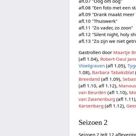
afl.07 "Oog om oog"
afl.08 "Een foto met een st
afl.09 "Drank maakt meer
afl.10 "Thuiswerk"
afl.11 "Zo vader, zo zoon"
afl.12 "Silent night, holy sh
afl.13 "Zo zijn we niet get
Gastrollen door
Maartje B
(afl 1.04),
Robert-Oaul Jan
Vloetgraven
(afl 1.05),
Tyg
1.08),
Barbara Tabaksblat
Breedand
(afl 1.09),
Sebas
(afl 1.10, afl 1.12),
Manous
van Beurden
(afl 1.10),
Mo
van Zwanenburg
(afl 1.11)
Karsenbarg
(afl 1.12),
Geer
Seizoen 2
Seizoen 2 telt 12 afleveri