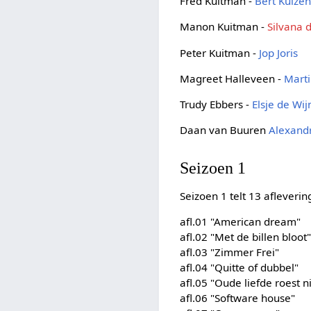
Fred Kuitman -
Bert Kuize
Manon Kuitman -
Silvana 
Peter Kuitman -
Jop Joris
Magreet Halleveen -
Mart
Trudy Ebbers -
Elsje de Wij
Daan van Buuren
Alexand
Seizoen 1
Seizoen 1 telt 13 afleveri
afl.01 "American dream"
afl.02 "Met de billen bloot
afl.03 "Zimmer Frei"
afl.04 "Quitte of dubbel"
afl.05 "Oude liefde roest n
afl.06 "Software house"