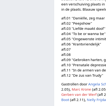
een verschuiving plaats in
in de plaats. Blaauw speeld
afl.01 "Daniëlle, zeg maar
afl.02 "Peepshow"
afl.03 "Liefde maakt doof"
afl.04 "To be or wanna be"
afl.05 "Ongewenste intimit
afl.06 "Krantvriendelijk"
afl.07
afl.08
afl.09 "Gebroken harten, 
afl.10 "Prenatale depressi
afl.11 "In de armen van d
afl.12 "De zus van Trudy"
Gastrollen door
Angela Sch
2.05),
Marc Krone
(afl 2.05
Gerben van der Werf
(afl 
Boot
(afl 2.11),
Nelly Frijd