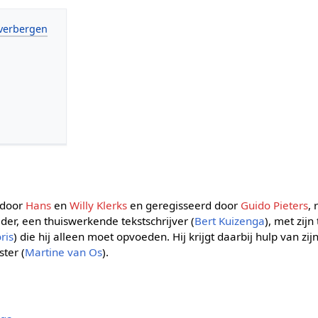
 door
Hans
en
Willy Klerks
en geregisseerd door
Guido Pieters
,
er, een thuiswerkende tekstschrijver (
Bert Kuizenga
), met zij
oris
) die hij alleen moet opvoeden. Hij krijgt daarbij hulp van zij
ter (
Martine van Os
).