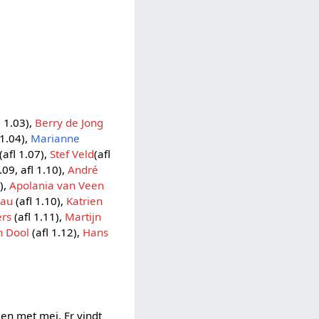
l 1.03),
Berry de Jong
 1.04),
Marianne
(afl 1.07),
Stef Veld
(afl
.09, afl 1.10),
André
),
Apolania van Veen
eau
(afl 1.10),
Katrien
ers
(afl 1.11),
Martijn
n Dool
(afl 1.12),
Hans
 en met mei. Er vindt