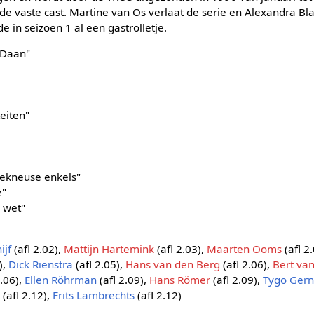
 de vaste cast. Martine van Os verlaat de serie en Alexandra B
e in seizoen 1 al een gastrolletje.
 Daan"
eiten"
gekneuse enkels"
e"
e wet"
ijf
(afl 2.02),
Mattijn Hartemink
(afl 2.03),
Maarten Ooms
(afl 2
),
Dick Rienstra
(afl 2.05),
Hans van den Berg
(afl 2.06),
Bert va
2.06),
Ellen Röhrman
(afl 2.09),
Hans Römer
(afl 2.09),
Tygo Ger
a
(afl 2.12),
Frits Lambrechts
(afl 2.12)