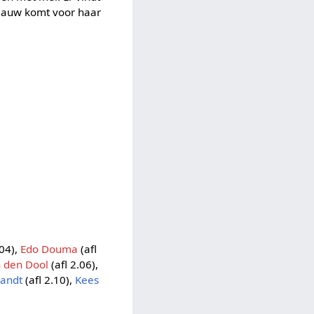
laauw komt voor haar
.04),
Edo Douma
(afl
n den Dool
(afl 2.06),
nandt
(afl 2.10),
Kees