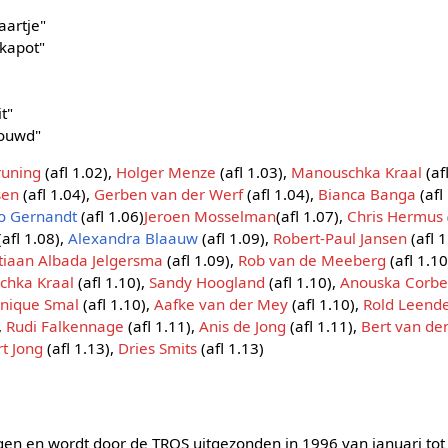
aartje"
 kapot"
it"
rouwd"
runing
(afl 1.02),
Holger Menze
(afl 1.03),
Manouschka Kraal
(af
sen
(afl 1.04),
Gerben van der Werf
(afl 1.04),
Bianca Banga
(afl
o Gernandt
(afl 1.06)
Jeroen Mosselman
(afl 1.07),
Chris Hermus
(afl 1.08),
Alexandra Blaauw
(afl 1.09),
Robert-Paul Jansen
(afl 1
tiaan Albada Jelgersma
(afl 1.09),
Rob van de Meeberg
(afl 1.10
chka Kraal
(afl 1.10),
Sandy Hoogland
(afl 1.10),
Anouska Corb
nique Smal
(afl 1.10),
Aafke van der Mey
(afl 1.10),
Rold Leend
,
Rudi Falkennage
(afl 1.11),
Anis de Jong
(afl 1.11),
Bert van de
t Jong
(afl 1.13),
Dries Smits
(afl 1.13)
ngen en wordt door de TROS uitgezonden in 1996 van januari tot