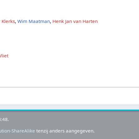
y Klerks
,
Wim Maatman
,
Henk Jan van Harten
liet
:48.
tion-ShareAlike
tenzij anders aangegeven.