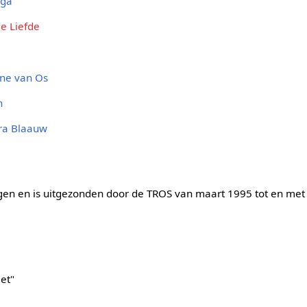
nga
de Liefde
ine van Os
n
ra Blaauw
ngen en is uitgezonden door de TROS van maart 1995 tot en met 
"
iet"