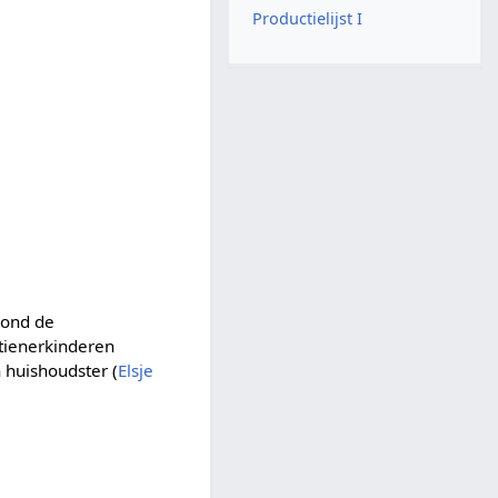
Productielijst I
 rond de
n tienerkinderen
n huishoudster (
Elsje