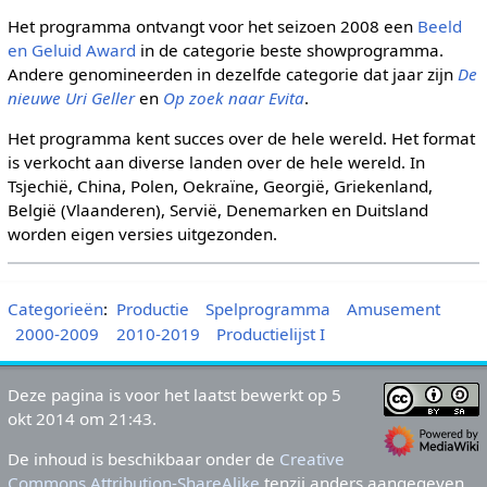
Het programma ontvangt voor het seizoen 2008 een
Beeld
en Geluid Award
in de categorie beste showprogramma.
Andere genomineerden in dezelfde categorie dat jaar zijn
De
nieuwe Uri Geller
en
Op zoek naar Evita
.
Het programma kent succes over de hele wereld. Het format
is verkocht aan diverse landen over de hele wereld. In
Tsjechië, China, Polen, Oekraïne, Georgië, Griekenland,
België (Vlaanderen), Servië, Denemarken en Duitsland
worden eigen versies uitgezonden.
Categorieën
:
Productie
Spelprogramma
Amusement
2000-2009
2010-2019
Productielijst I
Deze pagina is voor het laatst bewerkt op 5
okt 2014 om 21:43.
De inhoud is beschikbaar onder de
Creative
Commons Attribution-ShareAlike
tenzij anders aangegeven.