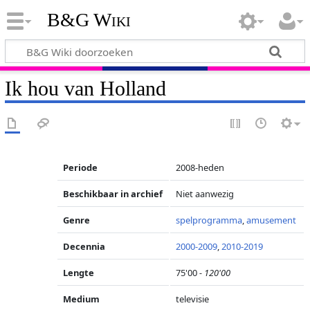
B&G Wiki
Ik hou van Holland
Periode
2008-heden
Beschikbaar in archief
Niet aanwezig
Genre
spelprogramma
,
amusement
Decennia
2000-2009
,
2010-2019
Lengte
75'00
- 120'00
Medium
televisie