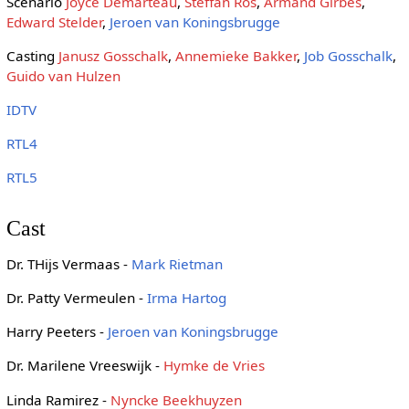
Scenario
Joyce Demarteau
,
Steffan Ros
,
Armand Girbes
,
Edward Stelder
,
Jeroen van Koningsbrugge
Casting
Janusz Gosschalk
,
Annemieke Bakker
,
Job Gosschalk
,
Guido van Hulzen
IDTV
RTL4
RTL5
Cast
Dr. THijs Vermaas -
Mark Rietman
Dr. Patty Vermeulen -
Irma Hartog
Harry Peeters -
Jeroen van Koningsbrugge
Dr. Marilene Vreeswijk -
Hymke de Vries
Linda Ramirez -
Nyncke Beekhuyzen