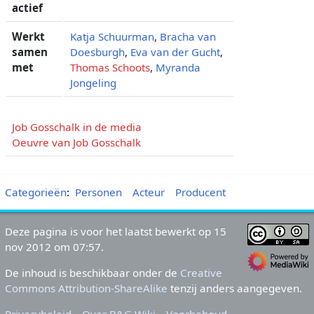
actief
Werkt
Katja Schuurman
,
Bracha van
samen
Doesburgh
,
Eva van der Gucht
,
met
Thomas Schoots
,
Myranda
Jongeling
Job Gosschalk in de media
Oeuvre van Job Gosschalk
Categorieën
:
Personen
Acteur
Producent
Deze pagina is voor het laatst bewerkt op 15
nov 2012 om 07:57.
De inhoud is beschikbaar onder de
Creative
Commons Attribution-ShareAlike
tenzij anders aangegeven.