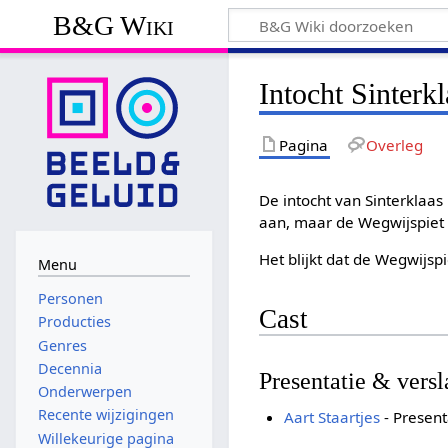
B&G Wiki
Intocht Sinterk
Pagina
Overleg
De intocht van Sinterklaa
aan, maar de Wegwijspiet 
Het blijkt dat de Wegwijspie
Menu
Personen
Cast
Producties
Genres
Decennia
Presentatie & vers
Onderwerpen
Recente wijzigingen
Aart Staartjes
- Present
Willekeurige pagina