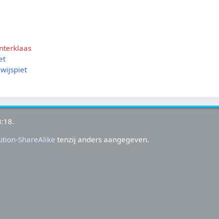
nterklaas
et
ijspiet
:18.
tion-ShareAlike
tenzij anders aangegeven.