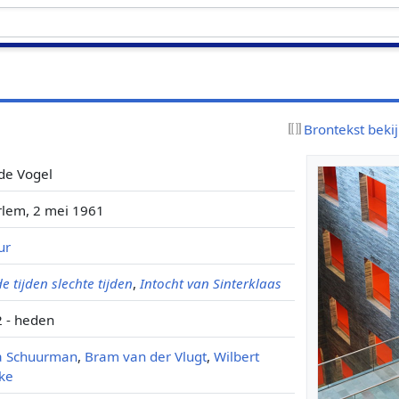
Brontekst beki
 de Vogel
lem, 2 mei 1961
ur
e tijden slechte tijden
,
Intocht van Sinterklaas
 - heden
a Schuurman
,
Bram van der Vlugt
,
Wilbert
ke