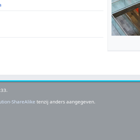
a
a
:33.
tion-ShareAlike
tenzij anders aangegeven.