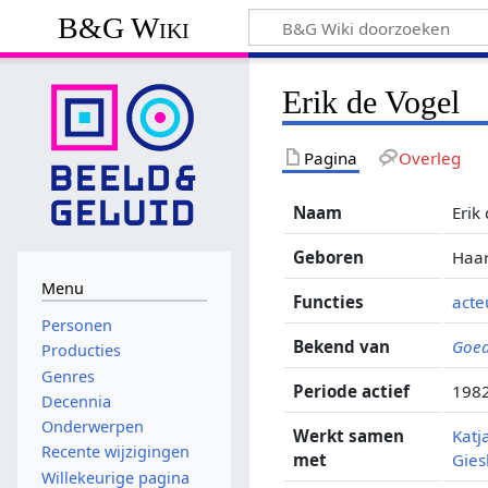
B&G Wiki
Erik de Vogel
Pagina
Overleg
Naam
Erik
Geboren
Haar
Menu
Functies
acte
Personen
Bekend van
Goed
Producties
Genres
Periode actief
1982
Decennia
Onderwerpen
Werkt samen
Katj
Recente wijzigingen
met
Gies
Willekeurige pagina