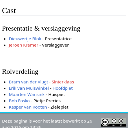
Cast
Presentatie & verslaggeving
Dieuwertje Blok
- Presentatrice
Jeroen Kramer
- Verslaggever
Rolverdeling
Bram van der Vlugt
-
Sinterklaas
Erik van Muiswinkel
-
Hoofdpiet
Maarten Wansink
- Huispiet
Bob Fosko
- Pietje Precies
Kasper van Kooten
- Zielepiet
Deze pagina is voor het laatst bewerkt op 26
aug 2016 om 13:36.