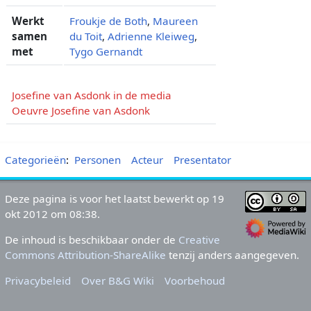
Werkt
Froukje de Both
,
Maureen
samen
du Toit
,
Adrienne Kleiweg
,
met
Tygo Gernandt
Josefine van Asdonk in de media
Oeuvre Josefine van Asdonk
Categorieën
:
Personen
Acteur
Presentator
Deze pagina is voor het laatst bewerkt op 19
okt 2012 om 08:38.
De inhoud is beschikbaar onder de
Creative
Commons Attribution-ShareAlike
tenzij anders aangegeven.
Privacybeleid
Over B&G Wiki
Voorbehoud