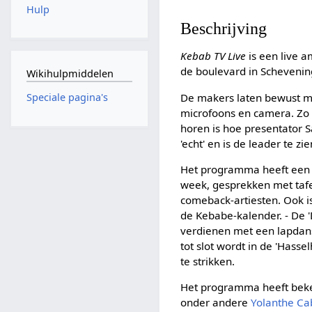
Hulp
Beschrijving
Kebab TV Live
is een live
de boulevard in Schevenin
Wikihulpmiddelen
De makers laten bewust mer
Speciale pagina's
microfoons en camera. Zo 
horen is hoe presentator 
'echt' en is de leader te zie
Het programma heeft een 
week, gesprekken met tafe
comeback-artiesten. Ook i
de Kebabe-kalender. - De '
verdienen met een lapdanse
tot slot wordt in de 'Hass
te strikken.
Het programma heeft beken
onder andere
Yolanthe Ca