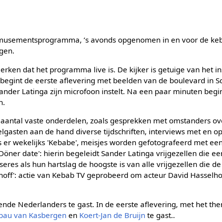
 amusementsprogramma, ’s avonds opgenomen in en voor de k
gen.
ken dat het programma live is. De kijker is getuige van het in
begint de eerste aflevering met beelden van de boulevard in Sc
Sander Latinga zijn microfoon instelt. Na een paar minuten be
n.
aantal vaste onderdelen, zoals gesprekken met omstanders ov
lgasten aan de hand diverse tijdschriften, interviews met en o
s er wekelijks 'Kebabe', meisjes worden gefotografeerd met ee
Döner date': hierin begeleidt Sander Latinga vrijgezellen die e
res als hun hartslag de hoogste is van alle vrijgezellen die de
elhoff': actie van Kebab TV geprobeerd om acteur David Hasselho
de Nederlanders te gast. In de eerste aflevering, met het them
bau van Kasbergen
en
Koert-Jan de Bruijn
te gast..