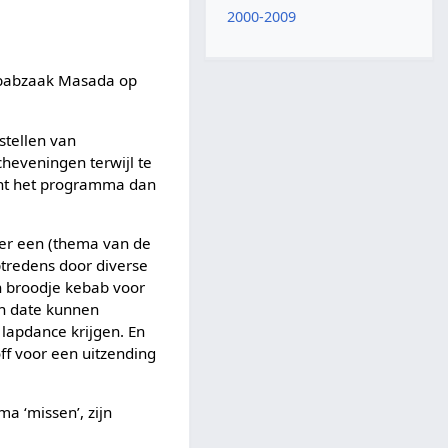
2000-2009
ebabzaak Masada op
stellen van
heveningen terwijl te
gint het programma dan
er een (thema van de
ptredens door diverse
n broodje kebab voor
en date kunnen
 lapdance krijgen. En
ff voor een uitzending
a ‘missen’, zijn