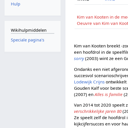
Hulp
Kim van Kooten in de me
Oeuvre van Kim van Koo
Wikihulpmiddelen
Speciale pagina's
Kim van Kooten breekt -zon
een hoofdrol in de speelfi
sorry
(2003) wint ze een G
Ondanks een niet afgerond
succesvol scenarioschrijver
Lodewijk Crijns
ontwikkelt 
Gouden Kalf voor beste sce
(2007) en
Alles is familie
(2
Van 2014 tot 2020 speelt z
verschrikkelijke jaren 80
(20
Ze speelt zelf de hoofdrol
kijkcijfersucces en voor h