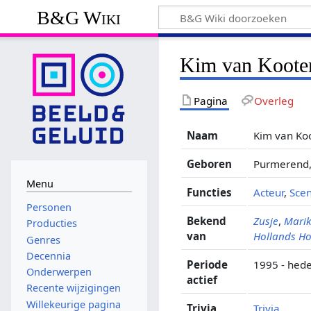
B&G Wiki
Kim van Koote
Pagina
Overleg
Naam
Kim van Ko
Geboren
Purmerend,
Menu
Functies
Acteur
,
Scen
Personen
Bekend
Zusje
,
Mari
Producties
van
Hollands H
Genres
Decennia
Periode
1995 - hed
Onderwerpen
actief
Recente wijzigingen
Willekeurige pagina
Trivia
Trivia