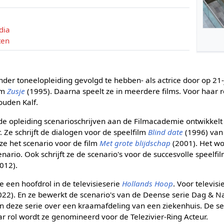
dia
ten
der toneelopleiding gevolgd te hebben- als actrice door op 21-ja
lm
Zusje
(1995). Daarna speelt ze in meerdere films. Voor haar r
ouden Kalf.
e opleiding scenarioschrijven aan de Filmacademie ontwikkelt 
. Ze schrijft de dialogen voor de speelfilm
Blind date
(1996) va
ze het scenario voor de film
Met grote blijdschap
(2001). Het w
nario. Ook schrijft ze de scenario's voor de succesvolle speelfi
012).
e een hoofdrol in de televisieserie
Hollands Hoop
. Voor televisi
22). En ze bewerkt de scenario's van de Deense serie Dag & N
 in deze serie over een kraamafdeling van een ziekenhuis. De se
aar rol wordt ze genomineerd voor de Telezivier-Ring Acteur.