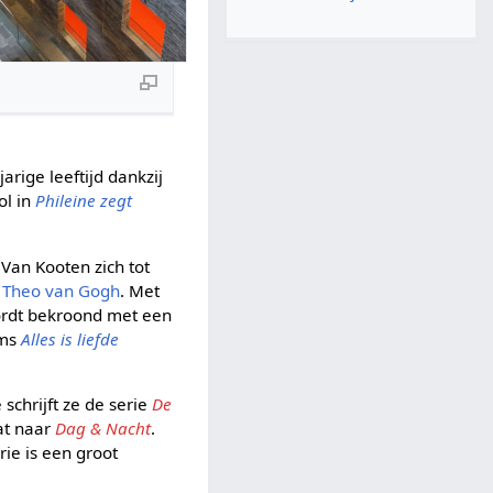
rige leeftijd dankzij
ol in
Phileine zegt
Van Kooten zich tot
n
Theo van Gogh
. Met
ordt bekroond met een
lms
Alles is liefde
e schrijft ze de serie
De
at naar
Dag & Nacht
.
rie is een groot