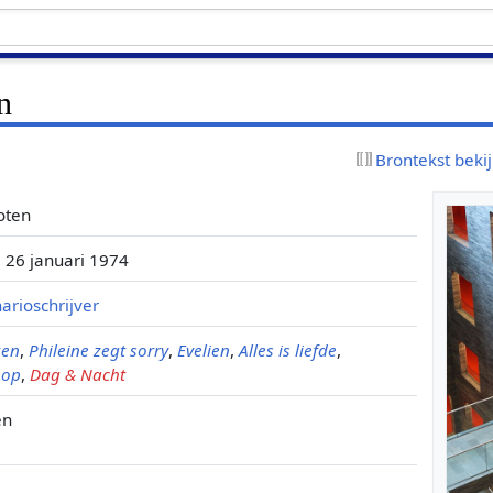
n
Brontekst beki
oten
 26 januari 1974
arioschrijver
ken
,
Phileine zegt sorry
,
Evelien
,
Alles is liefde
,
oop
,
Dag & Nacht
en