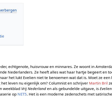
tie
der, echtgenote, huisvrouw en minnares. Ze woont in Amsterda
ende Nederlanders. Ze heeft alles wat haar hartje begeert en toc
, maar het lukt Evelien niet te benoemen wat dat is. Moet ze ee
 het leven nu eigenlijk om? Columnist en schrijver
Martin Bril
z
 in weekblad
Vrij Nederland
en als gebundelde uitgave, is
Evelien
maserie op
NET5
. Het is een moderne zedenschets met satirisch