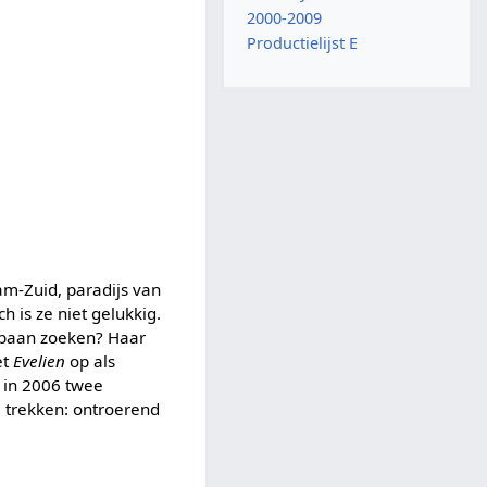
2000-2009
Productielijst E
m-Zuid, paradijs van
h is ze niet gelukkig.
n baan zoeken? Haar
et
Evelien
op als
in 2006 twee
e trekken: ontroerend