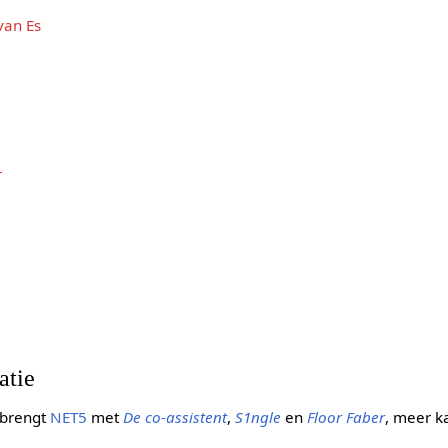
van Es
r
atie
 brengt
NET5
met
De co-assistent
,
S1ngle
en
Floor Faber
, meer k