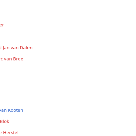
er
d Jan van Dalen
c van Bree
van Kooten
 Blok
e Herstel