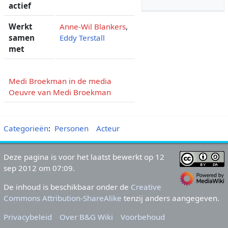
actief
Werkt
Anne-Wil Blankers
,
samen
Eddy Terstall
met
Medi Broekman in de media
Oeuvre van Medi Broekman
Categorieën
:
Personen
Acteur
Deze pagina is voor het laatst bewerkt op 12
sep 2012 om 07:09.
De inhoud is beschikbaar onder de
Creative
Commons Attribution-ShareAlike
tenzij anders aangegeven.
Privacybeleid
Over B&G Wiki
Voorbehoud