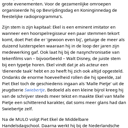
grote evenementen. Voor de gezamenlijke omroepen
organiseerde hij op Bevrijdingsdag en Koninginnedag de
feestelijke radioprogramma’s.
Zijn stem is zijn kapitaal: Ekel is een eminent imitator en
wanneer een hoorspelregisseur een paar stemmen tekort
komt, doet Piet die er ‘gewoon even bij’, getuige de meer als
duizend luisterspelen waaraan hij in de loop der jaren zijn
medewerking gaf. Ook laat hij bij de nasynchronisatie van
tekenfilms van – bijvoorbeeld – Walt Disney, de juiste stem
bij een typetje horen. Ekel vindt dat je als acteur een
‘dienende taak’ hebt en zo heeft hij zich ook altijd opgesteld.
Ondanks de enorme hoeveelheid rollen die hij speelde, zal
Piet Ekel toch de geschiedenis ingaan als ‘Malle Pietje’ uit de
jeugdserie
Swiebertje
. Bedoeld als een kleine bijrol kreeg hij
van de schrijver steeds meer tekst en maakte Ekel van Malle
Pietje een schitterend karakter, dat soms meer glans had dan
Swiebertje zelf.
Na de MULO volgt Piet Ekel de Middelbare
Handelsdagschool. Daarna werkt hij bij de Nederlandsche