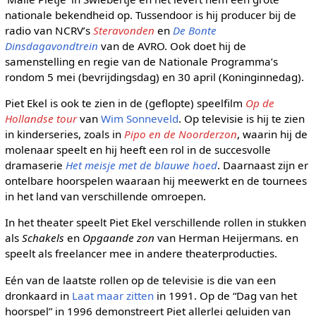
nationale bekendheid op. Tussendoor is hij producer bij de
radio van NCRV’s
Steravonden
en
De Bonte
Dinsdagavondtrein
van de AVRO. Ook doet hij de
samenstelling en regie van de Nationale Programma’s
rondom 5 mei (bevrijdingsdag) en 30 april (Koninginnedag).
Piet Ekel is ook te zien in de (geflopte) speelfilm
Op de
Hollandse tour
van
Wim Sonneveld
. Op televisie is hij te zien
in kinderseries, zoals in
Pipo en de Noorderzon
, waarin hij de
molenaar speelt en hij heeft een rol in de succesvolle
dramaserie
Het meisje met de blauwe hoed
. Daarnaast zijn er
ontelbare hoorspelen waaraan hij meewerkt en de tournees
in het land van verschillende omroepen.
In het theater speelt Piet Ekel verschillende rollen in stukken
als
Schakels
en
Opgaande zon
van Herman Heijermans. en
speelt als freelancer mee in andere theaterproducties.
Eén van de laatste rollen op de televisie is die van een
dronkaard in
Laat maar zitten
in 1991. Op de “Dag van het
hoorspel” in 1996 demonstreert Piet allerlei geluiden van