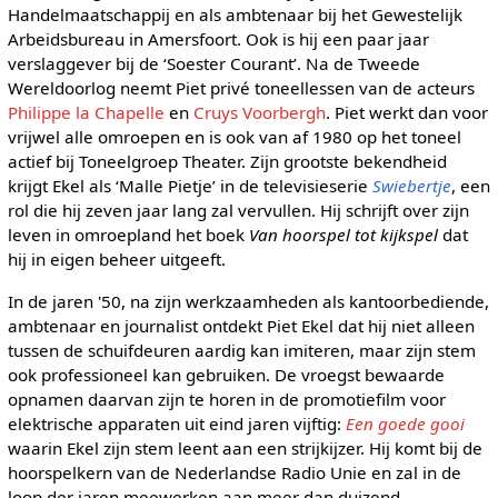
Handelmaatschappij en als ambtenaar bij het Gewestelijk
Arbeidsbureau in Amersfoort. Ook is hij een paar jaar
verslaggever bij de ‘Soester Courant’. Na de Tweede
Wereldoorlog neemt Piet privé toneellessen van de acteurs
Philippe la Chapelle
en
Cruys Voorbergh
. Piet werkt dan voor
vrijwel alle omroepen en is ook van af 1980 op het toneel
actief bij Toneelgroep Theater. Zijn grootste bekendheid
krijgt Ekel als ‘Malle Pietje’ in de televisieserie
Swiebertje
, een
rol die hij zeven jaar lang zal vervullen. Hij schrijft over zijn
leven in omroepland het boek
Van hoorspel tot kijkspel
dat
hij in eigen beheer uitgeeft.
In de jaren '50, na zijn werkzaamheden als kantoorbediende,
ambtenaar en journalist ontdekt Piet Ekel dat hij niet alleen
tussen de schuifdeuren aardig kan imiteren, maar zijn stem
ook professioneel kan gebruiken. De vroegst bewaarde
opnamen daarvan zijn te horen in de promotiefilm voor
elektrische apparaten uit eind jaren vijftig:
Een goede gooi
waarin Ekel zijn stem leent aan een strijkijzer. Hij komt bij de
hoorspelkern van de Nederlandse Radio Unie en zal in de
loop der jaren meewerken aan meer dan duizend