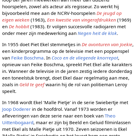
hoorspelen, zowel als acteur als regisseur. Zo werkt hij
bijvoorbeeld mee aan de NCRV-hoorspelen
De jeugd op
eigen wieken
(1963),
Een kwestie van vingerafdrukken
(1969)
en
De hobbit
(1983). Er volgen succesvolle radiojaren met
onder meer zijn medewerking aan
Negen heit de klok
.
In 1955 doet Piet Ekel stemmetjes in
De avonturen van Joekie
,
een kinderprogramma op de televisie met een poppenspel
van
Feike Boschma
. In
Coco en de vliegende knorrepot
,
opnieuw van Feike Boschma, spreekt Piet Ekel alle karakters
in. Wanneer de televisie in de jaren zestig iedere donderdag
een toneelstuk brengt, doet Ekel daar regelmatig aan mee,
zoals in
Geld te geef
waarin hij de rol van politieman Leroy
speelt.
In 1968 wordt Ekel ‘Malle Pietje’ in de serie Swiebertje met
Joop Doderer
in de hoofdrol. Vanaf 1973 worden er
afleveringen van deze serie naar een boek van
Theo
Uittenbogaard
, maar er zijn bij Beeld en Geluid filminlassen
met Ekel als Malle Pietje uit 1970. Zeven seizoenen is Ekel
‘Malle Pietje’ in Swiebertje en het levert hem een grote