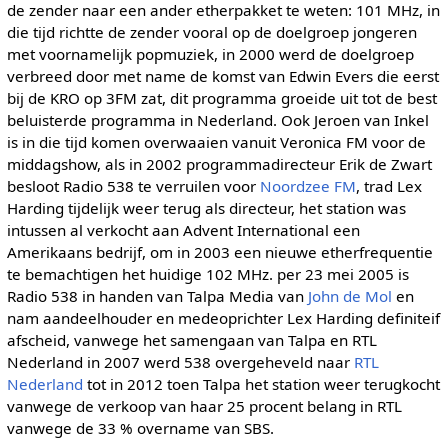
de zender naar een ander etherpakket te weten: 101 MHz, in
die tijd richtte de zender vooral op de doelgroep jongeren
met voornamelijk popmuziek, in 2000 werd de doelgroep
verbreed door met name de komst van Edwin Evers die eerst
bij de KRO op 3FM zat, dit programma groeide uit tot de best
beluisterde programma in Nederland. Ook Jeroen van Inkel
is in die tijd komen overwaaien vanuit Veronica FM voor de
middagshow, als in 2002 programmadirecteur Erik de Zwart
besloot Radio 538 te verruilen voor
Noordzee FM
, trad Lex
Harding tijdelijk weer terug als directeur, het station was
intussen al verkocht aan Advent International een
Amerikaans bedrijf, om in 2003 een nieuwe etherfrequentie
te bemachtigen het huidige 102 MHz. per 23 mei 2005 is
Radio 538 in handen van Talpa Media van
John de Mol
en
nam aandeelhouder en medeoprichter Lex Harding definiteif
afscheid, vanwege het samengaan van Talpa en RTL
Nederland in 2007 werd 538 overgeheveld naar
RTL
Nederland
tot in 2012 toen Talpa het station weer terugkocht
vanwege de verkoop van haar 25 procent belang in RTL
vanwege de 33 % overname van SBS.