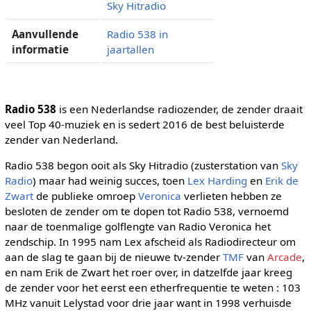
Sky Hitradio
Aanvullende
Radio 538 in
informatie
jaartallen
Radio 538
is een Nederlandse radiozender, de zender draait
veel Top 40-muziek en is sedert 2016 de best beluisterde
zender van Nederland.
Radio 538 begon ooit als Sky Hitradio (zusterstation van
Sky
Radio
) maar had weinig succes, toen
Lex Harding
en
Erik de
Zwart
de publieke omroep
Veronica
verlieten hebben ze
besloten de zender om te dopen tot Radio 538, vernoemd
naar de toenmalige golflengte van Radio Veronica het
zendschip. In 1995 nam Lex afscheid als Radiodirecteur om
aan de slag te gaan bij de nieuwe tv-zender
TMF
van
Arcade
,
en nam Erik de Zwart het roer over, in datzelfde jaar kreeg
de zender voor het eerst een etherfrequentie te weten : 103
MHz vanuit Lelystad voor drie jaar want in 1998 verhuisde