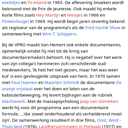
wieletjes
en
TV-eiland
in 1965. De aflevering Snoeken wordt
bekroond met de Prix de Jeunesse. Ook maakt hij enkele
korte films zoals
Hey Martijn
en
Meisjes
in 1966 en
Flinkevleugel
in 1969. Hij wordt begin jaren zeventig bekend
als regisseur van de programma’s als de
Fred Haché Show
in
samenwerking met
Wim T. Schippers
.
Bij de VPRO maakt Van Hemert ook enkele documentaires,
opmerkelijk omdat hij niet tot de kring van
documentairemakers behoort. Hij is negatief over het werk
van zijn collega’s herinneren zich verschillende oud-
medewerkers, ‘Ik heb het niet gezien, maar het was weer
kut’ is een gevleugelde uitspraak van hem. In 1970 samen
met
Paul Haenen
en
Maarten Schmidt
de documentaire
De
oranje vrijstaat
over het doen en laten van de
kabouterbeweging. Hij levert bijdragen aan de rubriek
Machiavelli
. Met de massapsycholoog
Jaap van Ginneken
werkt hij voor dit programma aan een documentaire
formule, …’die zowel onderhoudend als verhelderend moet
zijn’. De samenwerking resulteert in drie films,
Oost, West -
Thuis best
(1976),
Landhervormingen in Portugal
(1977) en