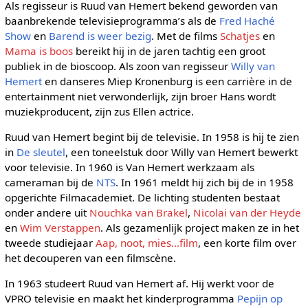
Als regisseur is Ruud van Hemert bekend geworden van
baanbrekende televisieprogramma’s als de
Fred Haché
Show
en
Barend is weer bezig
. Met de films
Schatjes
en
Mama is boos
bereikt hij in de jaren tachtig een groot
publiek in de bioscoop. Als zoon van regisseur
Willy van
Hemert
en danseres Miep Kronenburg is een carrière in de
entertainment niet verwonderlijk, zijn broer Hans wordt
muziekproducent, zijn zus Ellen actrice.
Ruud van Hemert begint bij de televisie. In 1958 is hij te zien
in
De sleutel
, een toneelstuk door Willy van Hemert bewerkt
voor televisie. In 1960 is Van Hemert werkzaam als
cameraman bij de
NTS
. In 1961 meldt hij zich bij de in 1958
opgerichte Filmacademiet. De lichting studenten bestaat
onder andere uit
Nouchka van Brakel
,
Nicolai van der Heyde
en
Wim Verstappen
. Als gezamenlijk project maken ze in het
tweede studiejaar
Aap, noot, mies…film
, een korte film over
het decouperen van een filmscène.
In 1963 studeert Ruud van Hemert af. Hij werkt voor de
VPRO televisie en maakt het kinderprogramma
Pepijn op