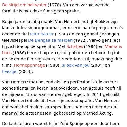
De strijd om het water
(1978). Van een vernieuwende
formule is met deze films geen sprake.
Begin jaren tachtig maakt Van Hemert met Ijf Blokker zijn
laatste televisieprogramma's, een serie natuurprogramma’s
onder de titel
Puur natuur
(1980) en een geheel gezongen
televisiespel
De Bengaalse meiden
(1982). Vervolgens legt
hij zich toe op de speelfilm. Met
Schatjes
(1984) en
Mama is
boos
(1986) bereikt hij een groot publiek en behoort hij tot
de bekende filmregisseurs in Nederland. Hij maakt nog drie
films,
Honneponnetje
(1988),
Ik ook van jou
(2001) en
Feestje!
(2004).
Van Hemert staat bekend als een perfectionist die acteurs
scènes tientallen keren laat overdoen. Van acteurs heeft hij
de bijnaam 'Bruut Van Hemert' gekregen. In 2011 gebruikt
Van Hemert dit als titel van zijn autobiografie. Van Hemert
gaf naast het maken van speelfilms aan een ieder die dat
maar wilde acteerlessen, gebaseerd op Method Acting.
De laatste jaren woont hij in Zuid-Spanje op een door hem