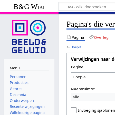
B&G Wiki
Pagina's die ve
Pagina
Overleg
←
Hoepla
Verwijzingen naar d
Pagina:
Menu
Personen
Producties
Naamruimte:
Genres
Decennia
alle
Onderwerpen
Recente wijzigingen
Invoeging sjablone
Willekeurige pagina