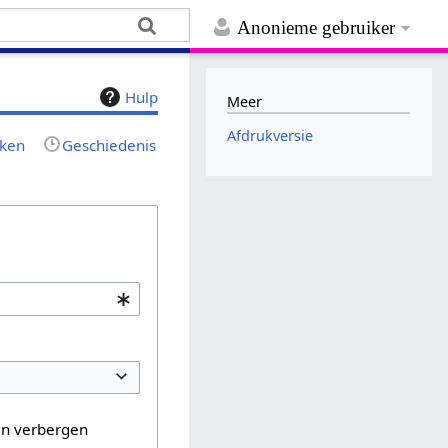
Anonieme gebruiker
Hulp
Meer
Afdrukversie
jken
Geschiedenis
en verbergen