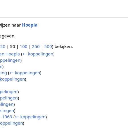
wijzen naar
Hoepla
:
egeven.
(
20
|
50
|
100
|
250
|
500
) bekijken.
an Hoepla
(
← koppelingen
)
ppelingen
)
n
)
ving
(
← koppelingen
)
koppelingen
)
pelingen
)
pelingen
)
lingen
)
lingen
)
 - 1969
(
← koppelingen
)
oppelingen
)