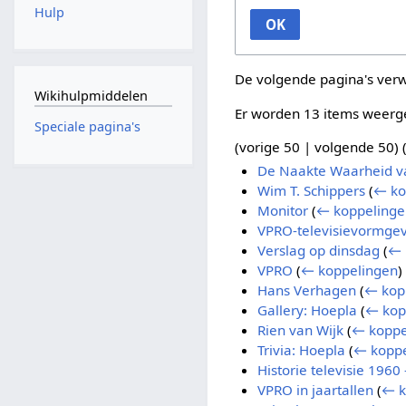
Hulp
OK
De volgende pagina's ver
Wikihulpmiddelen
Er worden 13 items weerg
Speciale pagina's
(
vorige 50
|
volgende 50
) 
De Naakte Waarheid v
Wim T. Schippers
(
← ko
Monitor
(
← koppelinge
VPRO-televisievormge
Verslag op dinsdag
(
← 
VPRO
(
← koppelingen
)
Hans Verhagen
(
← kop
Gallery: Hoepla
(
← kop
Rien van Wijk
(
← koppe
Trivia: Hoepla
(
← koppe
Historie televisie 1960
VPRO in jaartallen
(
← k