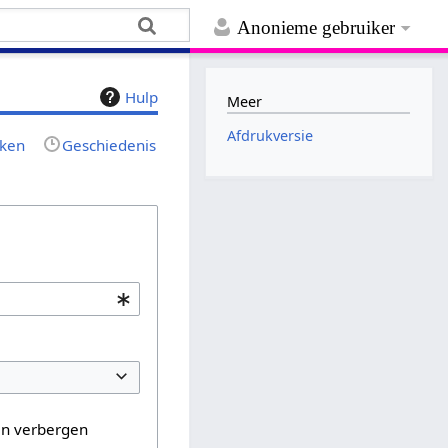
Anonieme gebruiker
Hulp
Meer
Afdrukversie
jken
Geschiedenis
en verbergen