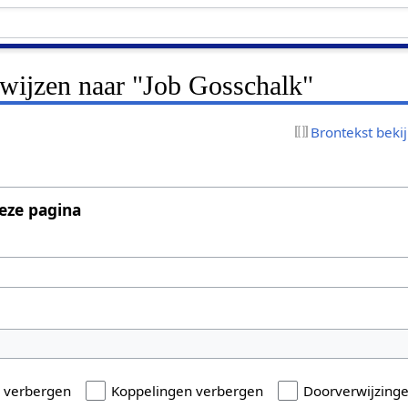
rwijzen naar "Job Gosschalk"
Brontekst beki
eze pagina
n verbergen
Koppelingen verbergen
Doorverwijzing