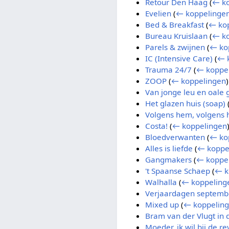
Retour Den Haag
(
← ko
Evelien
(
← koppelinge
Bed & Breakfast
(
← ko
Bureau Kruislaan
(
← ko
Parels & zwijnen
(
← ko
IC (Intensive Care)
(
← 
Trauma 24/7
(
← koppe
ZOOP
(
← koppelingen
)
Van jonge leu en oale 
Het glazen huis (soap)
Volgens hem, volgens 
Costa!
(
← koppelingen
Bloedverwanten
(
← ko
Alles is liefde
(
← koppe
Gangmakers
(
← koppe
't Spaanse Schaep
(
← k
Walhalla
(
← koppeling
Verjaardagen septemb
Mixed up
(
← koppelin
Bram van der Vlugt in
Moeder, ik wil bij de r