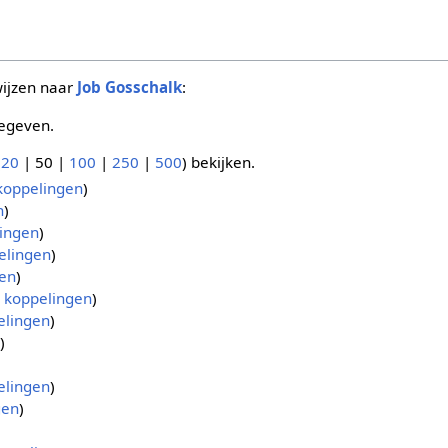
wijzen naar
Job Gosschalk
:
egeven.
(
20
|
50
|
100
|
250
|
500
) bekijken.
koppelingen
)
n
)
ingen
)
elingen
)
en
)
 koppelingen
)
elingen
)
)
elingen
)
gen
)