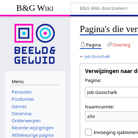
B&G Wiki
Pagina's die ve
Pagina
Overleg
←
Job Gosschalk
Verwijzingen naar d
Pagina:
Menu
Personen
Producties
Naamruimte:
Genres
Decennia
alle
Onderwerpen
Recente wijzigingen
Invoeging sjablone
Willekeurige pagina