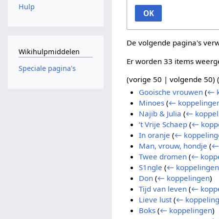
Hulp
OK
De volgende pagina's ver
Wikihulpmiddelen
Er worden 33 items weerg
Speciale pagina's
(
vorige 50
|
volgende 50
) 
Gooische vrouwen
(
← 
Minoes
(
← koppelinge
Najib & Julia
(
← koppel
‘t Vrije Schaep
(
← kopp
In oranje
(
← koppeling
Man, vrouw, hondje
(
←
Twee dromen
(
← kopp
S1ngle
(
← koppelingen
Don
(
← koppelingen
)
Tijd van leven
(
← kopp
Lieve lust
(
← koppelin
Boks
(
← koppelingen
)