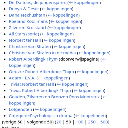
De Daltons, de jongensjaren
(
← koppelingen
)
Dunya & Desie
(
← koppelingen
)
Dana Nechushtan
(
← koppelingen
)
Roeland Kooijmans
(
← koppelingen
)
Zilveren Krulstaart
(
← koppelingen
)
All Stars (serie)
(
← koppelingen
)
Norbert ter Hall
(
← koppelingen
)
Christine van Stralen
(
← koppelingen
)
Christine van Stralen in de media
(
← koppelingen
)
Robert Alberdingk Thym
(doorverwijspagina)
(
←
koppelingen
)
Oeuvre Robert Alberdingk Thijm
(
← koppelingen
)
A'dam - E.V.A.
(
← koppelingen
)
Trivia: Norbert ter Hall
(
← koppelingen
)
Trivia: Robert Alberdingk Thijm
(
← koppelingen
)
Gouden, Zilveren en Bronzen Roos Montreux
(
←
koppelingen
)
Lotgenoten
(
← koppelingen
)
Categorie:Psychologisch drama
(
← koppelingen
)
(
vorige 50
|
volgende 50
) (
20
|
50
|
100
|
250
|
500
)