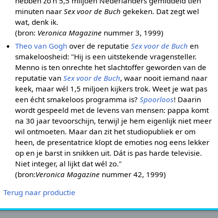
hebben zo'n 5,5 miljoen Nederlanders gemiddeld tien
minuten naar
Sex voor de Buch
gekeken. Dat zegt wel
wat, denk ik.
(bron:
Veronica Magazine
nummer 3, 1999)
Theo van Gogh
over de reputatie
Sex voor de Buch
en
smakeloosheid: "Hij is een uitstekende vragensteller.
Menno is ten onrechte het slachtoffer geworden van de
reputatie van
Sex voor de Buch
, waar nooit iemand naar
keek, maar wél 1,5 miljoen kijkers trok. Weet je wat pas
een écht smakeloos programma is?
Spoorloos
! Daarin
wordt gespeeld met de levens van mensen: pappa komt
na 30 jaar tevoorschijn, terwijl je hem eigenlijk niet meer
wil ontmoeten. Maar dan zit het studiopubliek er om
heen, de presentatrice klopt de emoties nog eens lekker
op en je barst in snikken uit. Dát is pas harde televisie.
Niet integer, al lijkt dat wél zo."
(bron:
Veronica Magazine
nummer 42, 1999)
Terug naar productie