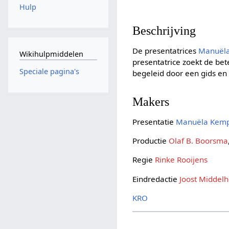
Hulp
Beschrijving
De presentatrices
Manuël
Wikihulpmiddelen
presentatrice zoekt de be
Speciale pagina's
begeleid door een gids en
Makers
Presentatie
Manuëla Kem
Productie
Olaf B. Boorsma
Regie
Rinke Rooijens
Eindredactie
Joost Middelh
KRO