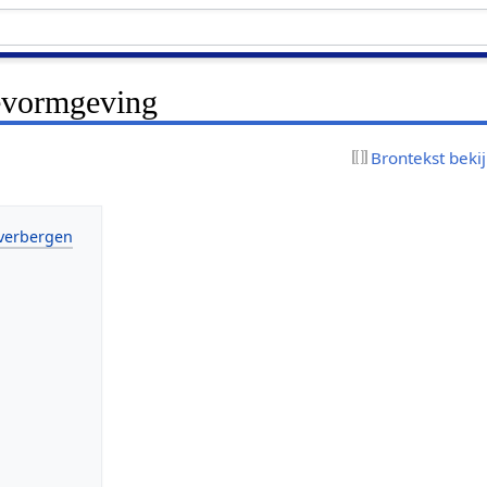
evormgeving
Brontekst beki