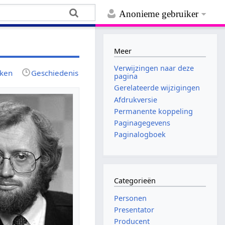
Anonieme gebruiker
Meer
Verwijzingen naar deze
jken
Geschiedenis
pagina
Gerelateerde wijzigingen
Afdrukversie
Permanente koppeling
Paginagegevens
Paginalogboek
Categorieën
Personen
Presentator
Producent