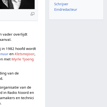
Schrijver
Eindredacteur
r
 vader overlijdt
aanval.
j in 1982 hoofd wordt
enuur
en
Kletsmajoor
,
men met
Myrle Tjoeng
iding van de
d.
organisatie van de
rd in Radio Noord en
mamakers en technici
.