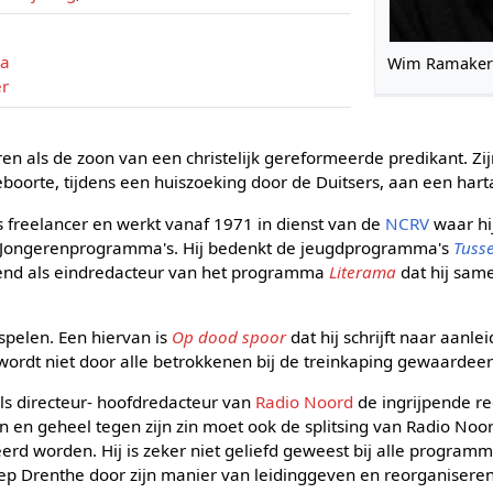
ia
Wim Ramake
r
 als de zoon van een christelijk gereformeerde predikant. Zijn
boorte, tijdens een huiszoeking door de Duitsers, aan een hart
s freelancer en werkt vanaf 1971 in dienst van de
NCRV
waar hi
en Jongerenprogramma's. Hij bedenkt de jeugdprogramma's
Tuss
kend als eindredacteur van het programma
Literama
dat hij sa
rspelen. Een hiervan is
Op dood spoor
dat hij schrijft naar aanle
it wordt niet door alle betrokkenen bij de treinkaping gewaardeer
s directeur- hoofdredacteur van
Radio Noord
de ingrijpende re
n en geheel tegen zijn zin moet ook de splitsing van Radio Noo
rd worden. Hij is zeker niet geliefd geweest bij alle program
p Drenthe door zijn manier van leidinggeven en reorganiseren