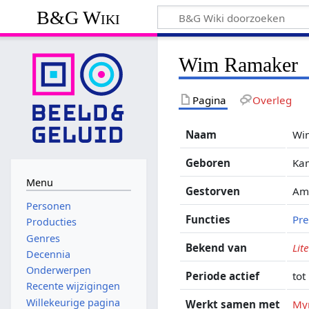
B&G Wiki
Wim Ramaker
Pagina
Overleg
Naam
Wi
Geboren
Ka
Menu
Gestorven
Ams
Personen
Functies
Pre
Producties
Genres
Bekend van
Lit
Decennia
Onderwerpen
Periode actief
tot
Recente wijzigingen
Willekeurige pagina
Werkt samen met
Myr