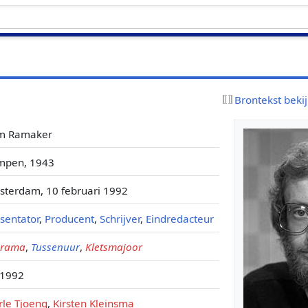
Brontekst beki
m Ramaker
mpen, 1943
terdam, 10 februari 1992
sentator
,
Producent
,
Schrijver
,
Eindredacteur
erama
,
Tussenuur
,
Kletsmajoor
 1992
le Tjoeng
,
Kirsten Kleinsma