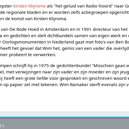
epster
Kirsten Klijnsma
als "het geluid van Radio Noord" naar G
 in de regionale bladen en er worden zelfs actiegroepen opgerich
en de komst van Kirsten Klijnsma.
ur van De Rode Hoed in Amsterdam en in 1991 directeur van het
za en gedichten en stelt dichtbundels samen van eigen werk en 
ver Oorlogsmonumenten in Nederland gaat met foto's van Ben B
heeft het gevoel dat Wim het, gemis van een vader die overlijd
ier probeert te verwerken.
pen schrijft hij in 1975 de gedichtenbundel "Misschien gaan we
el, met verwijzingen naar zijn vader en zijn moeder en zijn je
Hij heeft een grote liefde voor gesproken en geschreven woord e
 op papier zet met tekenen. Wim Ramaker sterft evenals zijn 
11.