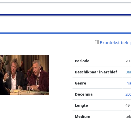
Brontekst beki
Periode
20
Beschikbaar in archief
Bee
Genre
Pr
Decennia
20
Lengte
49 
Medium
tel