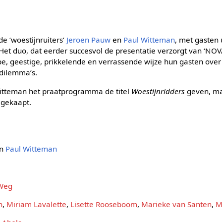
 ‘woestijnruiters’
Jeroen Pauw
en
Paul Witteman
, met gasten 
 Het duo, dat eerder succesvol de presentatie verzorgt van ‘NOVA
e, geestige, prikkelende en verrassende wijze hun gasten over
 dilemma’s.
Witteman het praatprogramma de titel
Woestijnridders
geven, m
l gekaapt.
n
Paul Witteman
 Weg
n
,
Miriam Lavalette
,
Lisette Rooseboom
,
Marieke van Santen
,
M