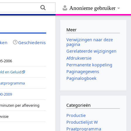
Anonieme gebruiker
Meer
Verwijzingen naar deze
jken
Geschiedenis
pagina
Gerelateerde wijzigingen
Afdrukversie
05-2006
Permanente koppeling
Paginagegevens
ld en Geluid
Paginalogboek
aatprogramma
00-2009
Categorieën
minuten per aflevering
Productie
evisie
Productielijst W
Praatprogramma