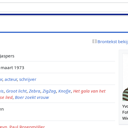
Brontekst beki
Jaspers
0 maart 1973
or
,
acteur
,
schrijver
is
,
Groot licht
,
Zebra
,
ZigZag
,
Knofje
,
Het gala van het
se lied
,
Boer zoekt vrouw
Yv
en
Fo
Wi
reyn
,
Paul Rosenmöller