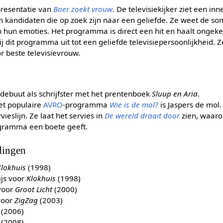
presentatie van
Boer zoekt vrouw
. De televisiekijker ziet een i
 kandidaten die op zoek zijn naar een geliefde. Ze weet de so
n hun emoties. Het programma is direct een hit en haalt ongeken
 dit programma uit tot een geliefde televisiepersoonlijkheid. Ze
or beste televisievrouw.
debuut als schrijfster met het prentenboek
Sluup en Aria
.
het populaire
AVRO
-programma
Wie is de mol?
is Jaspers de mol.
ieslijn. Ze laat het servies in
De wereld draait door
zien, waaro
gramma een boete geeft.
dingen
Klokhuis
(1998)
ijs voor
Klokhuis
(1998)
voor
Groot Licht
(2000)
 voor
ZigZag
(2003)
(2006)
 (2008)