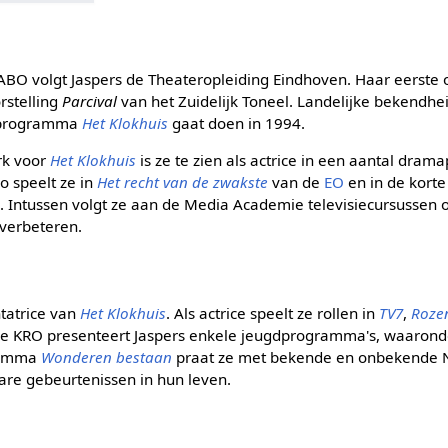
BO volgt Jaspers de Theateropleiding Eindhoven. Haar eerste o
rstelling
Parcival
van het Zuidelijk Toneel. Landelijke bekendheid
gdprogramma
Het Klokhuis
gaat doen in 1994.
rk voor
Het Klokhuis
is ze te zien als actrice in een aantal dram
o speelt ze in
Het recht van de zwakste
van de
EO
en in de korte
O
. Intussen volgt ze aan de Media Academie televisiecursussen 
 verbeteren.
ntatrice van
Het Klokhuis
. Als actrice speelt ze rollen in
TV7
,
Roze
 de KRO presenteert Jaspers enkele jeugdprogramma's, waaron
gramma
Wonderen bestaan
praat ze met bekende en onbekende 
are gebeurtenissen in hun leven.