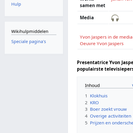
Hulp
samen met
Media
Wikihulpmiddelen
Yvon Jaspers in de media
Speciale pagina's
Oeuvre Yvon Jaspers
Presentatrice Yvon Jasp
populairste televisiepe
Inhoud
1
Klokhuis
2
KRO
3
Boer zoekt vrouw
4
Overige activiteiten
5
Prijzen en ondersch