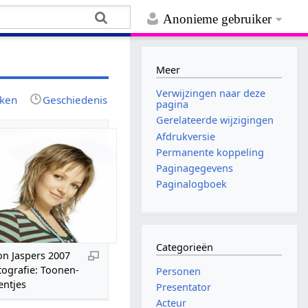
Anonieme gebruiker
Meer
Verwijzingen naar deze
jken
Geschiedenis
pagina
Gerelateerde wijzigingen
Afdrukversie
Permanente koppeling
Paginagegevens
Paginalogboek
Categorieën
on Jaspers 2007
tografie: Toonen-
Personen
entjes
Presentator
Acteur