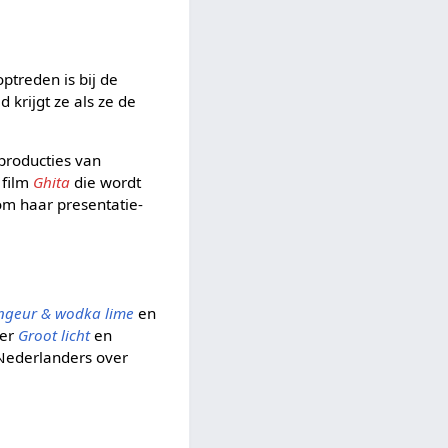
ptreden is bij de
 krijgt ze als ze de
aproducties van
 film
Ghita
die wordt
om haar presentatie-
ngeur & wodka lime
en
der
Groot licht
en
Nederlanders over