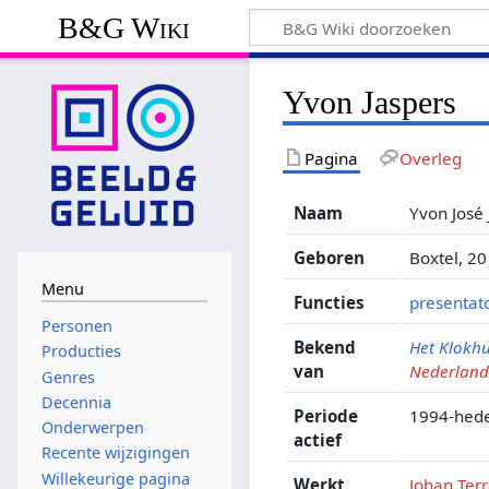
B&G Wiki
Yvon Jaspers
Pagina
Overleg
Naam
Yvon José 
Geboren
Boxtel, 2
Menu
Functies
presentat
Personen
Bekend
Het Klokhu
Producties
van
Nederland
Genres
Decennia
Periode
1994-hed
Onderwerpen
actief
Recente wijzigingen
Willekeurige pagina
Werkt
Johan Ter