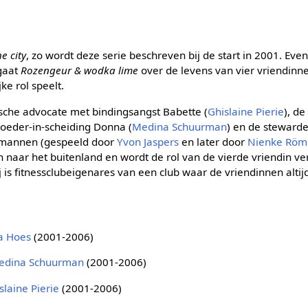
e city
, zo wordt deze serie beschreven bij de start in 2001. Eve
gaat
Rozengeur & wodka lime
over de levens van vier vriendinn
e rol speelt.
ische advocate met bindingsangst Babette (
Ghislaine Pierie
), d
moeder-in-scheiding Donna (
Medina Schuurman
) en de steward
 mannen (gespeeld door
Yvon Jaspers
en later door
Nienke Röm
n naar het buitenland en wordt de rol van de vierde vriendin ve
ij is fitnessclubeigenares van een club waar de vriendinnen altij
a Hoes
(2001-2006)
edina Schuurman
(2001-2006)
slaine Pierie
(2001-2006)