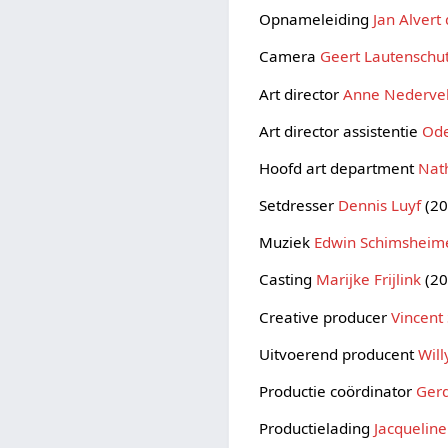
Opnameleiding
Jan Alvert
Camera
Geert Lautenschu
Art director
Anne Nederve
Art director assistentie
Ode
Hoofd art department
Nat
Setdresser
Dennis Luyf
(20
Muziek
Edwin Schimsheim
Casting
Marijke Frijlink
(20
Creative producer
Vincent
Uitvoerend producent
Will
Productie coördinator
Gerd
Productielading
Jacqueline