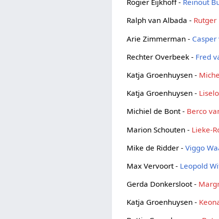
Rogier Eijkhoff -
Reinout B
Ralph van Albada -
Rutger 
Arie Zimmerman -
Casper
Rechter Overbeek -
Fred v
Katja Groenhuysen -
Miche
Katja Groenhuysen -
Lisel
Michiel de Bont -
Berco va
Marion Schouten -
Lieke-R
Mike de Ridder -
Viggo Wa
Max Vervoort -
Leopold Wi
Gerda Donkersloot -
Marg
Katja Groenhuysen -
Keon