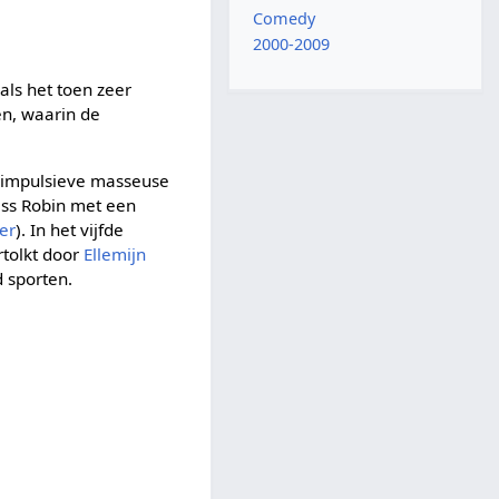
Comedy
2000-2009
nals het toen zeer
en, waarin de
e impulsieve masseuse
ess Robin met een
er
). In het vijfde
rtolkt door
Ellemijn
d sporten.