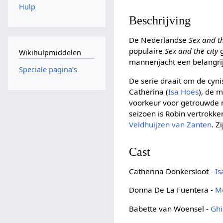
Hulp
Beschrijving
De Nederlandse
Sex and th
populaire
Sex and the city
Wikihulpmiddelen
mannenjacht een belangrijk
Speciale pagina's
De serie draait om de cyn
Catherina (
Isa Hoes
), de 
voorkeur voor getrouwde
seizoen is Robin vertrokke
Veldhuijzen van Zanten
. Z
Cast
Catherina Donkersloot -
Is
Donna De La Fuentera -
M
Babette van Woensel -
Ghi