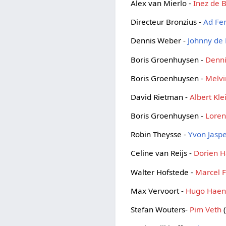
Alex van Mierlo -
Inez de B
Directeur Bronzius -
Ad Fe
Dennis Weber -
Johnny de
Boris Groenhuysen -
Denni
Boris Groenhuysen -
Melvi
David Rietman -
Albert Kl
Boris Groenhuysen -
Lore
Robin Theysse -
Yvon Jasp
Celine van Reijs -
Dorien 
Walter Hofstede -
Marcel 
Max Vervoort -
Hugo Hae
Stefan Wouters-
Pim Veth