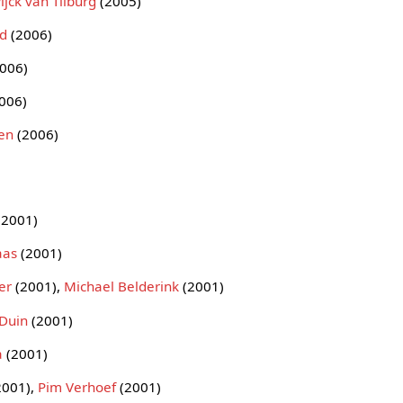
ijck van Tilburg
(2005)
ld
(2006)
006)
006)
den
(2006)
(2001)
aas
(2001)
er
(2001),
Michael Belderink
(2001)
Duin
(2001)
a
(2001)
2001),
Pim Verhoef
(2001)