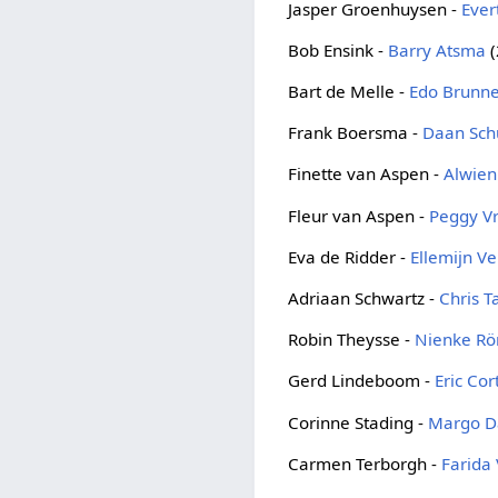
Jasper Groenhuysen -
Ever
Bob Ensink -
Barry Atsma
(
Bart de Melle -
Edo Brunn
Frank Boersma -
Daan Sc
Finette van Aspen -
Alwien
Fleur van Aspen -
Peggy Vr
Eva de Ridder -
Ellemijn V
Adriaan Schwartz -
Chris T
Robin Theysse -
Nienke R
Gerd Lindeboom -
Eric Cor
Corinne Stading -
Margo 
Carmen Terborgh -
Farida