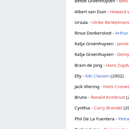
Bettie Groenhuysen -
Bets
Albert van Duin -
Howard 
Ursula -
Ulrike Benkelman
Rinus Donkersloot -
Arthur
Katja Groenhuysen -
Jamie
Katja Groenhuysen -
Demy
Bram de Jong -
Hans Zuyd
Elly -
Kiki Classen
(2002)
Jack Vliering -
Niels Croise
Bruno -
Ronald Armbrust
(
Cynthia -
Corry Brandel
(2
Phil De La Fuentera -
Petr