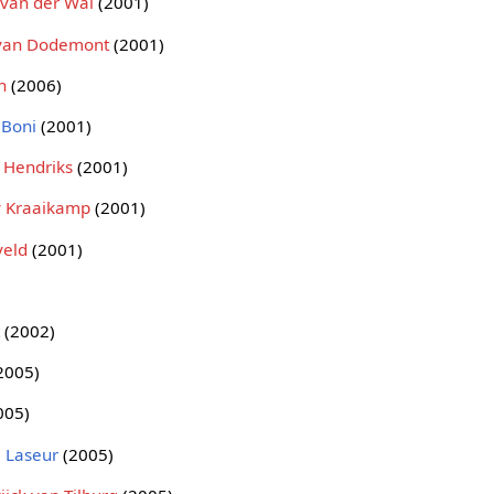
 van der Wal
(2001)
van Dodemont
(2001)
n
(2006)
 Boni
(2001)
 Hendriks
(2001)
 Kraaikamp
(2001)
veld
(2001)
t
(2002)
2005)
005)
a Laseur
(2005)