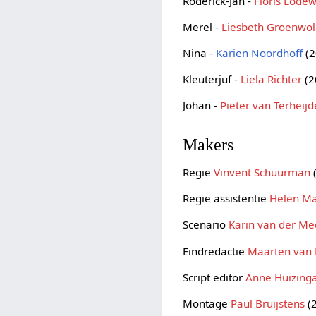
Roderick-Jan -
Floris Lodew
Merel -
Liesbeth Groenwo
Nina -
Karien Noordhoff
(2
Kleuterjuf -
Liela Richter
(2
Johan -
Pieter van Terheij
Makers
Regie
Vinvent Schuurman
Regie assistentie
Helen M
Scenario
Karin van der Me
Eindredactie
Maarten van 
Script editor
Anne Huizing
Montage
Paul Bruijstens
(