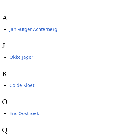
A
Jan Rutger Achterberg
J
Okke Jager
K
Co de Kloet
O
Eric Oosthoek
Q