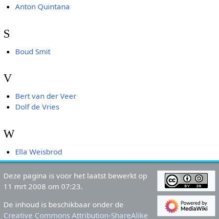
Anton Quintana
S
Boud Smit
V
Bert van der Veer
Dolf de Vries
W
Ella Weisbrod
Deze pagina is voor het laatst bewerkt op
11 mrt 2008 om 07:23.
De inhoud is beschikbaar onder de
Creative Commons Attribution-ShareAlike