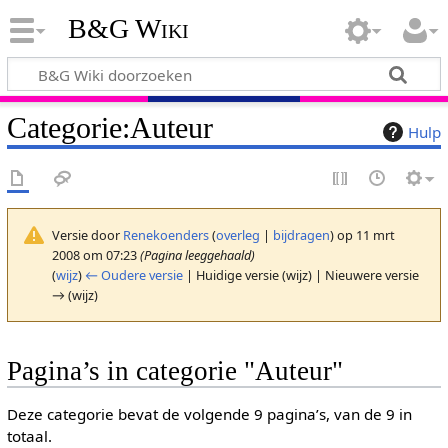
B&G Wiki
Categorie
:
Auteur
Hulp
Versie door
Renekoenders
(
overleg
|
bijdragen
)
op 11 mrt
2008 om 07:23
(Pagina leeggehaald)
(
wijz
)
← Oudere versie
| Huidige versie (wijz) | Nieuwere versie
→ (wijz)
Pagina’s in categorie "Auteur"
Deze categorie bevat de volgende 9 pagina’s, van de 9 in
totaal.