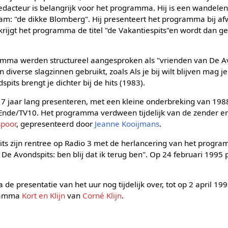
redacteur is belangrijk voor het programma. Hij is een wandel
naam: "de dikke Blomberg". Hij presenteert het programma bij af
krijgt het programma de titel "de Vakantiespits"en wordt dan 
amma werden structureel aangesproken als "vrienden van De A
 diverse slagzinnen gebruikt, zoals Als je bij wilt blijven mag j
its brengt je dichter bij de hits (1983).
7 jaar lang presenteren, met een kleine onderbreking van 1988 
 Ende/TV10. Het programma verdween tijdelijk van de zender 
spoor
, gepresenteerd door
Jeanne Kooijmans
.
its zijn rentree op Radio 3 met de herlancering van het progra
e Avondspits: ben blij dat ik terug ben". Op 24 februari 1995 
de presentatie van het uur nog tijdelijk over, tot op 2 april 1
gramma
Kort en Klijn
van
Corné Klijn
.