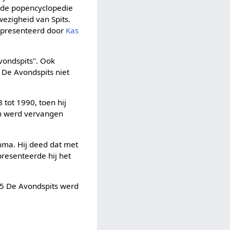
ende popencyclopedie
wezigheid van Spits.
gepresenteerd door
Kas
vondspits". Ook
e De Avondspits niet
tot 1990, toen hij
en werd vervangen
mma. Hij deed dat met
presenteerde hij het
995 De Avondspits werd