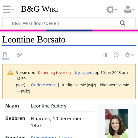
B&G Wiki
Leontine Borsato
Versie door
Kimenaig
(
overleg
|
bijdragen
)
op 10 jan 2023 om
14:59
(
wijz
)
← Oudere versie
| Huidige versie (wijz) | Nieuwere versie
→ (wijz)
Naam
Leontine Ruiters
Geboren
Naarden, 10 december
1967
Functies
Presentator
,
Acteur
,