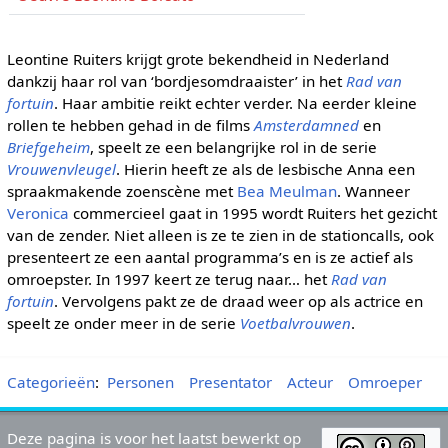
Leontine Ruiters krijgt grote bekendheid in Nederland
dankzij haar rol van ‘bordjesomdraaister’ in het
Rad van
fortuin
. Haar ambitie reikt echter verder. Na eerder kleine
rollen te hebben gehad in de films
Amsterdamned
en
Briefgeheim
, speelt ze een belangrijke rol in de serie
Vrouwenvleugel
. Hierin heeft ze als de lesbische Anna een
spraakmakende zoenscène met
Bea Meulman
. Wanneer
Veronica
commercieel gaat in 1995 wordt Ruiters het gezicht
van de zender. Niet alleen is ze te zien in de stationcalls, ook
presenteert ze een aantal programma’s en is ze actief als
omroepster. In 1997 keert ze terug naar… het
Rad van
fortuin
. Vervolgens pakt ze de draad weer op als actrice en
speelt ze onder meer in de serie
Voetbalvrouwen
.
Categorieën
:
Personen
Presentator
Acteur
Omroeper
Deze pagina is voor het laatst bewerkt op