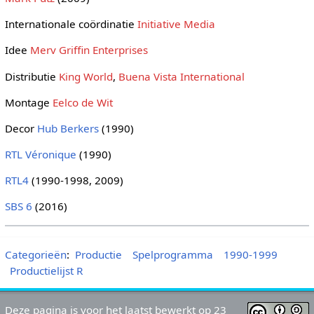
Internationale coördinatie
Initiative Media
Idee
Merv Griffin Enterprises
Distributie
King World
,
Buena Vista International
Montage
Eelco de Wit
Decor
Hub Berkers
(1990)
RTL Véronique
(1990)
RTL4
(1990-1998, 2009)
SBS 6
(2016)
Categorieën
:
Productie
Spelprogramma
1990-1999
Productielijst R
Deze pagina is voor het laatst bewerkt op 23