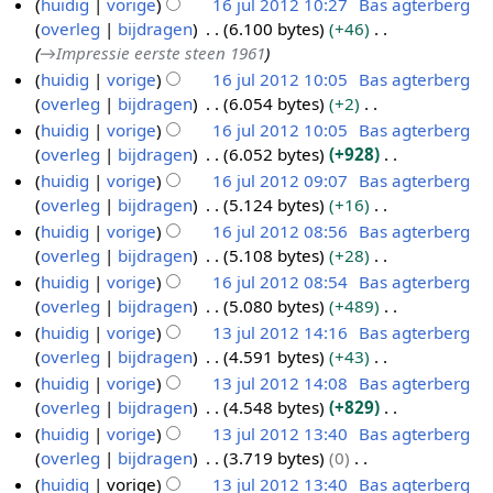
huidig
vorige
16 jul 2012 10:27
Bas agterberg
m
s
g
i
overleg
bijdragen
6.100 bytes
+46
e
a
s
n
→
Impressie eerste steen 1961
n
m
s
g
huidig
vorige
16 jul 2012 10:05
Bas agterberg
v
e
a
s
overleg
bijdragen
6.054 bytes
+2
a
n
m
s
G
huidig
vorige
16 jul 2012 10:05
Bas agterberg
t
v
e
a
e
overleg
bijdragen
6.052 bytes
+928
t
a
n
m
e
G
huidig
vorige
16 jul 2012 09:07
Bas agterberg
i
t
v
e
n
e
overleg
bijdragen
5.124 bytes
+16
n
t
a
n
b
e
G
g
huidig
vorige
16 jul 2012 08:56
Bas agterberg
i
t
v
e
n
e
overleg
bijdragen
5.108 bytes
+28
n
t
a
w
b
e
G
g
huidig
vorige
16 jul 2012 08:54
Bas agterberg
i
t
e
e
n
e
overleg
bijdragen
5.080 bytes
+489
n
t
r
w
b
e
G
g
huidig
vorige
13 jul 2012 14:16
Bas agterberg
i
k
e
e
n
e
overleg
bijdragen
4.591 bytes
+43
n
1
i
r
w
b
e
G
g
huidig
vorige
13 jul 2012 14:08
Bas agterberg
3
n
k
e
e
n
e
overleg
bijdragen
4.548 bytes
+829
j
g
i
r
w
b
e
G
huidig
vorige
13 jul 2012 13:40
Bas agterberg
u
s
n
k
e
e
n
e
overleg
bijdragen
3.719 bytes
0
l
s
g
i
r
w
b
e
G
huidig
vorige
13 jul 2012 13:40
Bas agterberg
2
a
s