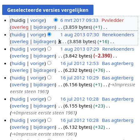
huidig
vorige
6 mrt 2017 09:33
Pvvledder
overleg
bijdragen
3.859 bytes
+1
6
G
huidig
vorige
1 aug 2013 07:30
Renekoenders
m
e
overleg
bijdragen
k
3.858 bytes
+16
r
1
e
G
huidig
vorige
1 aug 2013 07:29
Renekoenders
t
a
n
e
overleg
bijdragen
3.842 bytes
−2.390
2
u
b
e
G
huidig
vorige
16 jul 2012 12:53
Bas agterberg
0
g
e
n
e
overleg
bijdragen
6.232 bytes
+76
1
2
1
w
b
e
G
huidig
vorige
16 jul 2012 10:29
Bas agterberg
7
0
6
e
e
n
e
overleg
bijdragen
6.156 bytes
+1
→
Impressie
1
j
r
w
b
e
eerste steen 1961
3
u
k
e
e
n
huidig
vorige
16 jul 2012 10:28
Bas agterberg
l
i
r
w
b
overleg
bijdragen
6.155 bytes
+23
2
n
k
e
e
→
Impressie eerste steen 1961
0
g
i
r
w
huidig
vorige
16 jul 2012 10:28
Bas agterberg
1
s
n
k
e
overleg
bijdragen
6.132 bytes
+32
2
s
g
i
r
→
Impressie eerste steen 1961
a
s
n
k