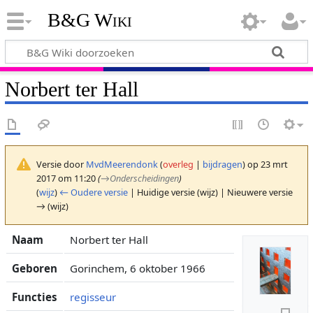
B&G Wiki
Norbert ter Hall
Versie door
MvdMeerendonk
(
overleg
|
bijdragen
)
op 23 mrt
2017 om 11:20
(
→
Onderscheidingen
)
(
wijz
)
← Oudere versie
| Huidige versie (wijz) | Nieuwere versie
→ (wijz)
Naam
Norbert ter Hall
Geboren
Gorinchem, 6 oktober 1966
Functies
regisseur