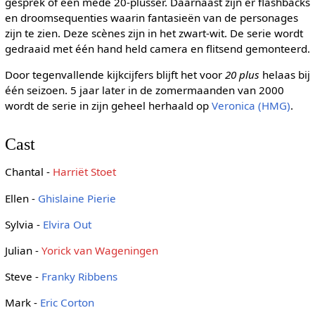
gesprek of een mede 20-plusser. Daarnaast zijn er flashbacks
en droomsequenties waarin fantasieën van de personages
zijn te zien. Deze scènes zijn in het zwart-wit. De serie wordt
gedraaid met één hand held camera en flitsend gemonteerd.
Door tegenvallende kijkcijfers blijft het voor
20 plus
helaas bij
één seizoen. 5 jaar later in de zomermaanden van 2000
wordt de serie in zijn geheel herhaald op
Veronica (HMG)
.
Cast
Chantal -
Harriët Stoet
Ellen -
Ghislaine Pierie
Sylvia -
Elvira Out
Julian -
Yorick van Wageningen
Steve -
Franky Ribbens
Mark -
Eric Corton