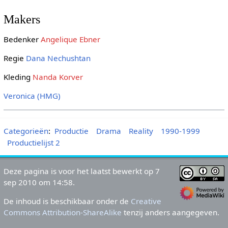
Makers
Bedenker
Angelique Ebner
Regie
Dana Nechushtan
Kleding
Nanda Korver
Veronica (HMG)
Categorieën
:
Productie
Drama
Reality
1990-1999
Productielijst 2
Deze pagina is voor het laatst bewerkt op 7
sep 2010 om 14:58.
De inhoud is beschikbaar onder de
Creative
Commons Attribution-ShareAlike
tenzij anders aangegeven.