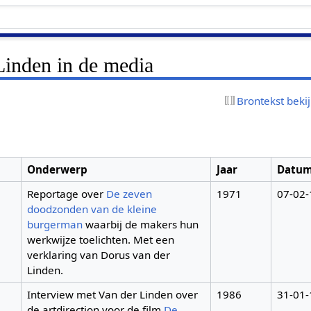
Linden in de media
Brontekst beki
Onderwerp
Jaar
Datu
Reportage over
De zeven
1971
07-02
doodzonden van de kleine
burgerman
waarbij de makers hun
werkwijze toelichten. Met een
verklaring van Dorus van der
Linden.
Interview met Van der Linden over
1986
31-01
de artdirection voor de film
De