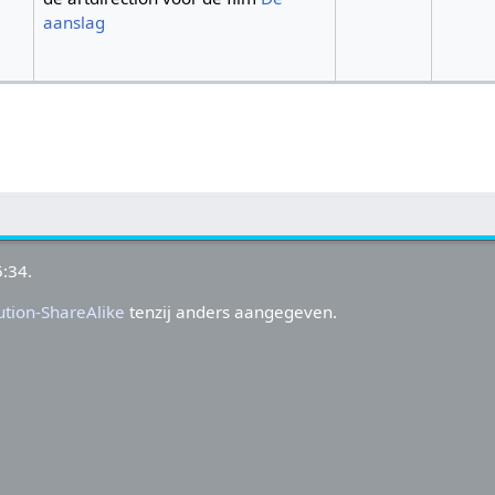
aanslag
:34.
tion-ShareAlike
tenzij anders aangegeven.