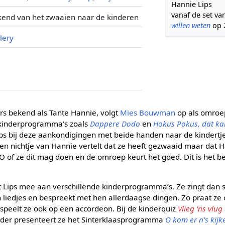
Hannie Lips
vanaf de set va
end van het zwaaien naar de kinderen
willen weten
op 2
lery
kers bekend als Tante Hannie, volgt
Mies Bouwman
op als omroep
 kinderprogramma’s zoals
Dappere Dodo
en
Hokus Pokus, dat ka
ips bij deze aankondigingen met beide handen naar de kindertjes
en nichtje van Hannie vertelt dat ze heeft gezwaaid maar dat H
RO of ze dit mag doen en de omroep keurt het goed. Dit is het b
 Lips mee aan verschillende kinderprogramma’s. Ze zingt dan 
liedjes en bespreekt met hen allerdaagse dingen. Zo praat ze o
speelt ze ook op een accordeon. Bij de kinderquiz
Vlieg ‘ns vlug
rder presenteert ze het Sinterklaasprogramma
O kom er n's kijk