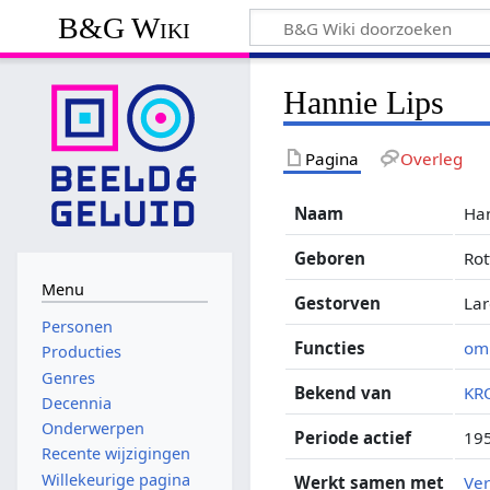
B&G Wiki
Hannie Lips
Pagina
Overleg
Naam
Han
Geboren
Rot
Menu
Gestorven
La
Personen
Functies
om
Producties
Genres
Bekend van
KR
Decennia
Onderwerpen
Periode actief
19
Recente wijzigingen
Willekeurige pagina
Werkt samen met
Ver