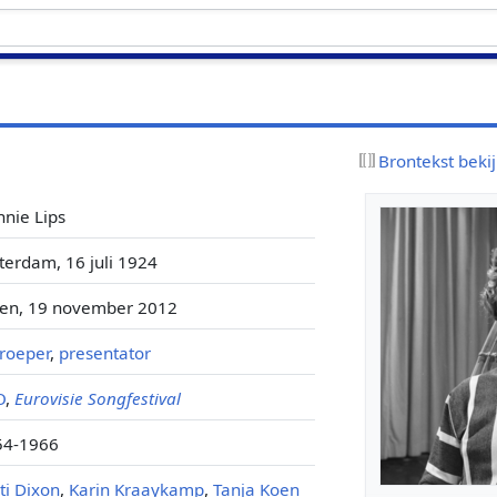
Brontekst beki
nie Lips
terdam, 16 juli 1924
ren, 19 november 2012
roeper
,
presentator
O
,
Eurovisie Songfestival
54-1966
ti Dixon
,
Karin Kraaykamp
,
Tanja Koen