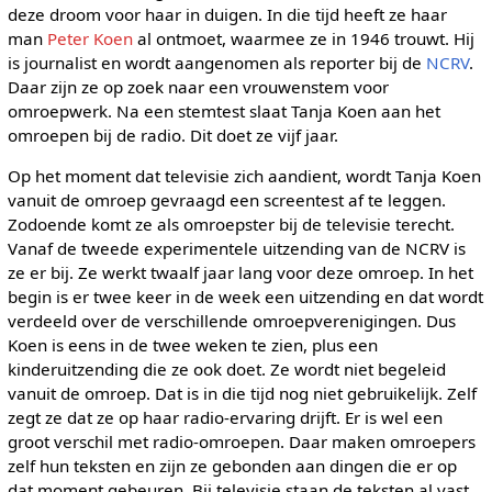
deze droom voor haar in duigen. In die tijd heeft ze haar
man
Peter Koen
al ontmoet, waarmee ze in 1946 trouwt. Hij
is journalist en wordt aangenomen als reporter bij de
NCRV
.
Daar zijn ze op zoek naar een vrouwenstem voor
omroepwerk. Na een stemtest slaat Tanja Koen aan het
omroepen bij de radio. Dit doet ze vijf jaar.
Op het moment dat televisie zich aandient, wordt Tanja Koen
vanuit de omroep gevraagd een screentest af te leggen.
Zodoende komt ze als omroepster bij de televisie terecht.
Vanaf de tweede experimentele uitzending van de NCRV is
ze er bij. Ze werkt twaalf jaar lang voor deze omroep. In het
begin is er twee keer in de week een uitzending en dat wordt
verdeeld over de verschillende omroepverenigingen. Dus
Koen is eens in de twee weken te zien, plus een
kinderuitzending die ze ook doet. Ze wordt niet begeleid
vanuit de omroep. Dat is in die tijd nog niet gebruikelijk. Zelf
zegt ze dat ze op haar radio-ervaring drijft. Er is wel een
groot verschil met radio-omroepen. Daar maken omroepers
zelf hun teksten en zijn ze gebonden aan dingen die er op
dat moment gebeuren. Bij televisie staan de teksten al vast