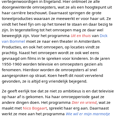
vertegenwoordigen in Engeland. Hier ontmoet ze alle
doorgewinterde omroepsters, wat ze als een hoogtepunt uit
haar carrière beschouwt. Daarnaast springen de grote
toneelproducties waaraan ze meewerkt er voor haar uit. Ze
vindt het heel fijn om op het toneel te staan en daar bezig te
zijn. In tegenstelling tot het omroepen mag ze daar wel
beweeglijk zijn. Voor het programma
Uit en thuis
van
Dick
van Bommel
moet ze naar een theater in Amsterdam.
Producties, en ook het omroepen, op locaties vindt ze
prachtig. Naast het omroepen wordt ze ook wel eens
gevraagd om films in te spreken voor kinderen. In de jaren
1950-1960 worden televisie en omroepsters gezien als
fenomeen. Hierdoor worden de omroepsters al snel
aangesproken op straat. Koen heeft dit nooit vervelend
gevonden, ze is altijd erg vriendelijk bejegend.
Ze geeft eerlijk toe dat ze niet zo ambitieus is en dat televisie
op haar af is gekomen. Na haar omroepperiode gaat ze
andere dingen doen. Het programma
Dier en vriend
, wat ze
maakt met
Nico Bogaart
, spreekt haar erg aan. Daarnaast
werkt ze mee aan het programma
Wie wil er mijn marmotje