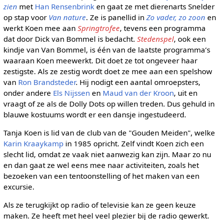
zien
met
Han Rensenbrink
en gaat ze met dierenarts Snelder
op stap voor
Van nature
. Ze is panellid in
Zo vader, zo zoon
en
werkt Koen mee aan
Springtrofee
, tevens een programma
dat door Dick van Bommel is bedacht.
Stedenspel
, ook een
kindje van Van Bommel, is één van de laatste programma’s
waaraan Koen meewerkt. Dit doet ze tot ongeveer haar
zestigste. Als ze zestig wordt doet ze mee aan een spelshow
van
Ron Brandsteder
. Hij nodigt een aantal omroepsters,
onder andere
Els Nijssen
en
Maud van der Kroon
, uit en
vraagt of ze als de Dolly Dots op willen treden. Dus gehuld in
blauwe kostuums wordt er een dansje ingestudeerd.
Tanja Koen is lid van de club van de "Gouden Meiden", welke
Karin Kraaykamp
in 1985 opricht. Zelf vindt Koen zich een
slecht lid, omdat ze vaak niet aanwezig kan zijn. Maar zo nu
en dan gaat ze wel eens mee naar activiteiten, zoals het
bezoeken van een tentoonstelling of het maken van een
excursie.
Als ze terugkijkt op radio of televisie kan ze geen keuze
maken. Ze heeft met heel veel plezier bij de radio gewerkt.