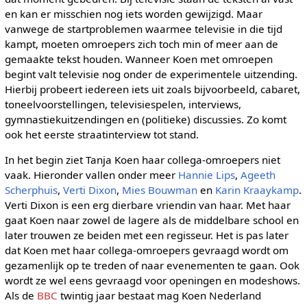
en kan er misschien nog iets worden gewijzigd. Maar
vanwege de startproblemen waarmee televisie in die tijd
kampt, moeten omroepers zich toch min of meer aan de
gemaakte tekst houden. Wanneer Koen met omroepen
begint valt televisie nog onder de experimentele uitzending.
Hierbij probeert iedereen iets uit zoals bijvoorbeeld, cabaret,
toneelvoorstellingen, televisiespelen, interviews,
gymnastiekuitzendingen en (politieke) discussies. Zo komt
ook het eerste straatinterview tot stand.
In het begin ziet Tanja Koen haar collega-omroepers niet
vaak. Hieronder vallen onder meer
Hannie Lips
,
Ageeth
Scherphuis
,
Verti Dixon
,
Mies Bouwman
en
Karin Kraaykamp
.
Verti Dixon is een erg dierbare vriendin van haar. Met haar
gaat Koen naar zowel de lagere als de middelbare school en
later trouwen ze beiden met een regisseur. Het is pas later
dat Koen met haar collega-omroepers gevraagd wordt om
gezamenlijk op te treden of naar evenementen te gaan. Ook
wordt ze wel eens gevraagd voor openingen en modeshows.
Als de
BBC
twintig jaar bestaat mag Koen Nederland