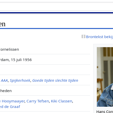
en
Brontekst beki
ornelissen
dam, 15 juli 1956
s AAA
,
Spijkerhoek
,
Goede tijden slechte tijden
 heden
je Hooymaayer
,
Carry Tefsen
,
Kiki Classen
,
d de Graaf
Hans Corn