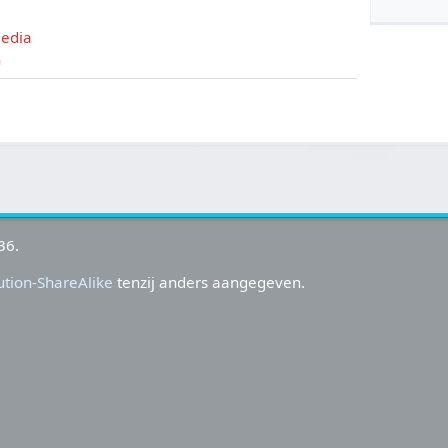
media
n
36.
tion-ShareAlike
tenzij anders aangegeven.