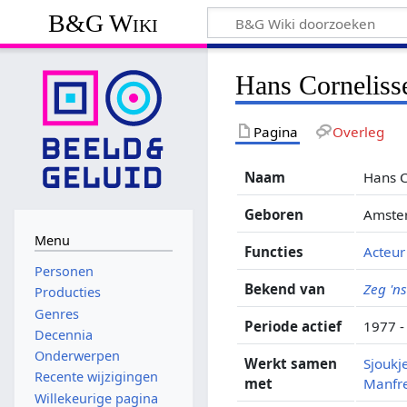
B&G Wiki
Hans Corneliss
Pagina
Overleg
Naam
Hans C
Geboren
Amster
Menu
Functies
Acteur
Personen
Bekend van
Zeg 'n
Producties
Genres
Periode actief
1977 -
Decennia
Onderwerpen
Werkt samen
Sjouk
Recente wijzigingen
met
Manfre
Willekeurige pagina