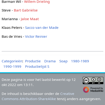
Barman Wil -
Willem Drieling
Steve -
Bart Gabriëlse
Marianna -
Jaloe Maat
Klaas Peters -
Sacco van der Made
Bas de Vries -
Victor Reinier
Categorieën
:
Productie
Drama
Soap
1980-1989
1990-1999
Productielijst S
Deze pagina is voor het laatst bewerkt op 12
okt 2022 om 13:11.
De inhoud is beschikbaar onder de
Creative
Commons Attribution-ShareAlike
tenzij anders aangegeven.