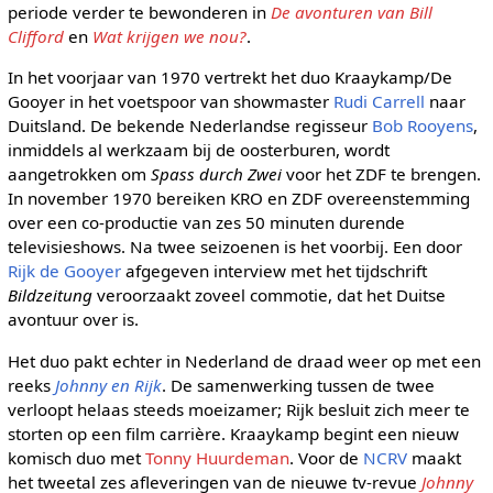
periode verder te bewonderen in
De avonturen van Bill
Clifford
en
Wat krijgen we nou?
.
In het voorjaar van 1970 vertrekt het duo Kraaykamp/De
Gooyer in het voetspoor van showmaster
Rudi Carrell
naar
Duitsland. De bekende Nederlandse regisseur
Bob Rooyens
,
inmiddels al werkzaam bij de oosterburen, wordt
aangetrokken om
Spass durch Zwei
voor het ZDF te brengen.
In november 1970 bereiken KRO en ZDF overeenstemming
over een co-productie van zes 50 minuten durende
televisieshows. Na twee seizoenen is het voorbij. Een door
Rijk de Gooyer
afgegeven interview met het tijdschrift
Bildzeitung
veroorzaakt zoveel commotie, dat het Duitse
avontuur over is.
Het duo pakt echter in Nederland de draad weer op met een
reeks
Johnny en Rijk
. De samenwerking tussen de twee
verloopt helaas steeds moeizamer; Rijk besluit zich meer te
storten op een film carrière. Kraaykamp begint een nieuw
komisch duo met
Tonny Huurdeman
. Voor de
NCRV
maakt
het tweetal zes afleveringen van de nieuwe tv-revue
Johnny