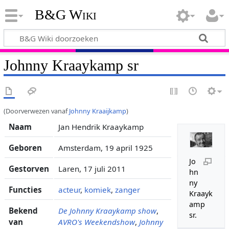
B&G Wiki
Johnny Kraaykamp sr
(Doorverwezen vanaf
Johnny Kraaijkamp
)
Naam
Jan Hendrik Kraaykamp
Geboren
Amsterdam, 19 april 1925
Jo
Gestorven
Laren, 17 juli 2011
hn
ny
Functies
acteur
,
komiek
,
zanger
Kraayk
amp
Bekend
De Johnny Kraaykamp show
,
sr.
van
AVRO's Weekendshow
,
Johnny