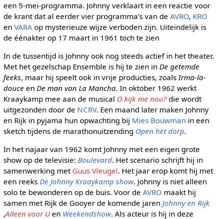
een 5-mei-programma. Johnny verklaart in een reactie voor
de krant dat al eerder vier programma’s van de
AVRO
,
KRO
en
VARA
op mysterieuze wijze verboden zijn. Uiteindelijk is
de éénakter op 17 maart in 1961 toch te zien
In de tussentijd is Johnny ook nog steeds actief in het theater.
Met het gezelschap Ensemble is hij te zien in
De getemde
feeks
, maar hij speelt ook in vrije producties, zoals
Irma-la-
douce
en
De man van La Mancha
. In oktober 1962 werkt
Kraaykamp mee aan de musical
O kijk me nou?
die wordt
uitgezonden door de
NCRV
. Een maand later maken Johnny
en Rijk in pyjama hun opwachting bij
Mies Bouwman
in een
sketch tijdens de marathonuitzending
Open het dorp
.
In het najaar van 1962 komt Johnny met een eigen grote
show op de televisie:
Boulevard
. Het scenario schrijft hij in
samenwerking met
Guus Vleugel
. Het jaar erop komt hij met
een reeks
De Johnny Kraaykamp show
. Johnny is niet alleen
solo te bewonderen op de buis. Voor de
AVRO
maakt hij
samen met Rijk de Gooyer de komende jaren
Johnny en Rijk
,
Alleen voor U
en
Weekendshow
. Als acteur is hij in deze