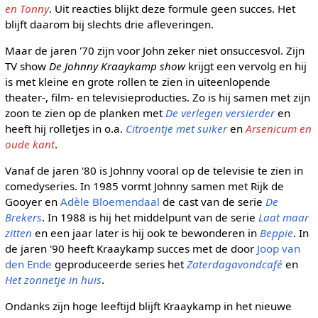
en Tonny
. Uit reacties blijkt deze formule geen succes. Het
blijft daarom bij slechts drie afleveringen.
Maar de jaren '70 zijn voor John zeker niet onsuccesvol. Zijn
TV show
De Johnny Kraaykamp show
krijgt een vervolg en hij
is met kleine en grote rollen te zien in uiteenlopende
theater-, film- en televisieproducties. Zo is hij samen met zijn
zoon te zien op de planken met
De verlegen versierder
en
heeft hij rolletjes in o.a.
Citroentje met suiker
en
Arsenicum en
oude kant
.
Vanaf de jaren '80 is Johnny vooral op de televisie te zien in
comedyseries. In 1985 vormt Johnny samen met Rijk de
Gooyer en
Adèle Bloemendaal
de cast van de serie
De
Brekers
. In 1988 is hij het middelpunt van de serie
Laat maar
zitten
en een jaar later is hij ook te bewonderen in
Beppie
. In
de jaren '90 heeft Kraaykamp succes met de door
Joop van
den Ende
geproduceerde series het
Zaterdagavondcafé
en
Het zonnetje in huis
.
Ondanks zijn hoge leeftijd blijft Kraaykamp in het nieuwe