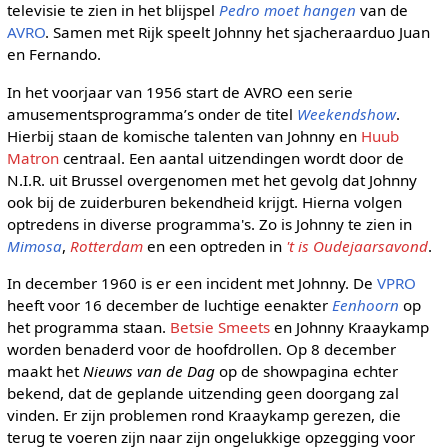
televisie te zien in het blijspel
Pedro moet hangen
van de
AVRO
. Samen met Rijk speelt Johnny het sjacheraarduo Juan
en Fernando.
In het voorjaar van 1956 start de AVRO een serie
amusementsprogramma’s onder de titel
Weekendshow
.
Hierbij staan de komische talenten van Johnny en
Huub
Matron
centraal. Een aantal uitzendingen wordt door de
N.I.R. uit Brussel overgenomen met het gevolg dat Johnny
ook bij de zuiderburen bekendheid krijgt. Hierna volgen
optredens in diverse programma's. Zo is Johnny te zien in
Mimosa
,
Rotterdam
en een optreden in
't is Oudejaarsavond
.
In december 1960 is er een incident met Johnny. De
VPRO
heeft voor 16 december de luchtige eenakter
Eenhoorn
op
het programma staan.
Betsie Smeets
en Johnny Kraaykamp
worden benaderd voor de hoofdrollen. Op 8 december
maakt het
Nieuws van de Dag
op de showpagina echter
bekend, dat de geplande uitzending geen doorgang zal
vinden. Er zijn problemen rond Kraaykamp gerezen, die
terug te voeren zijn naar zijn ongelukkige opzegging voor