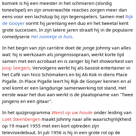
komiek is hij een meester in het schmieren (slordig
toneelspel) en zijn onverwachte reacties zorgen meer dan
eens voor een lachstuip bij zijn tegenspelers. Samen met
Rijk
de Gooyer
vormt hij jarenlang een duo en het tweetal kent
grote successen. In zijn latere jaren straalt hij in de populaire
comedyserie
Het zonnetje in huis
.
In het begin van zijn carrière doet de jonge Johnny van alles
wat: hij is werkzaam als jongenssopraan, werkt korte tijd
samen met een acrobaat en is zanger bij het showorkest van
Joop Seegers
. Vervolgens werkt hij als bassist-entertainer in
het Café van Nico Schömakers en bij Ab Kok in diens Place
Pigalle. In Place Pigalle leert hij Rijk de Gooyer kennen en al
snel komt er een langdurige samenwerking tot stand. Het
eerste waar het duo aan werkt is de plaatopname van "Twee
jongens en een gitaar".
In het quizprogramma
Weest op uw houde
onder leiding van
Loet Steenbergen
maakt Johnny naar alle waarschijnlijkheid
op 19 maart 1955 met een kort optreden zijn
televisiedebuut. In juli 1956 is hij in een grote rol op de