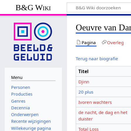
B&G Wiki
Oeuvre van Da
Pagina
Overleg
Terug naar biografie
Titel
Menu
Djinn
Personen
20 plus
Producties
Genres
Ivoren wachters
Decennia
de nacht, de dag en het
Onderwerpen
duister
Recente wijzigingen
Willekeurige pagina
Total Loss