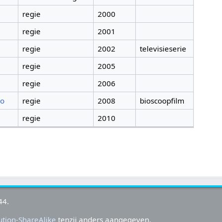
regie
2000
regie
2001
regie
2002
televisieserie
regie
2005
regie
2006
ko
regie
2008
bioscoopfilm
regie
2010
44.
tion-ShareAlike
tenzij anders aangegeven.