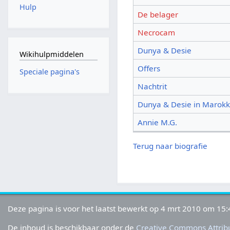
Hulp
De belager
Necrocam
Dunya & Desie
Wikihulpmiddelen
Offers
Speciale pagina's
Nachtrit
Dunya & Desie in Marok
Annie M.G.
Terug naar biografie
Deze pagina is voor het laatst bewerkt op 4 mrt 2010 om 15:
De inhoud is beschikbaar onder de
Creative Commons Attribu