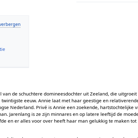
tie
al van de schuchtere domineesdochter uit Zeeland, die uitgroei
de twintigste eeuw. Annie laat met haar geestige en relativere
gse Nederland. Privé is Annie een zoekende, hartstochtelijke vr
. Jarenlang is ze zijn minnares en op latere leeftijd de moeder
fde en er alles voor over heeft haar man gelukkig te maken tot i