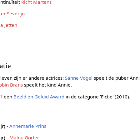
ontinuïteit
Richt Martens
er Severijn
a Jetten
atie
leven zijn er andere actrices:
Sanne Vogel
speelt de puber Ann
obin Brans
speelt het kind Annie.
11 een
Beeld en Geluid Award
in de categorie 'Fictie' (2010).
jr) -
Annemarie Prins
jr) -
Malou Gorter