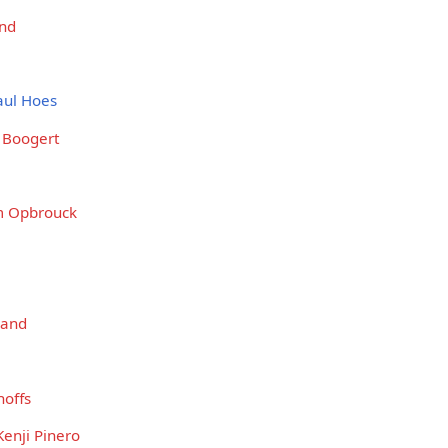
and
aul Hoes
 Boogert
 Opbrouck
hand
hoffs
Kenji Pinero