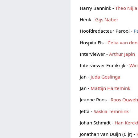
Harry Bannink -
Theo Nijl
Henk -
Gijs Naber
Hoofdredacteur Parool -
P
Hospita Els -
Celia van den
Interviewer -
Arthur Japin
Interviewer Frankrijk -
Wim
Jan -
Juda Goslinga
Jan -
Mattijn Hartemink
Jeanne Roos -
Roos Ouwe
Jetta -
Saskia Temmink
Johan Schmidt -
Han Kerck
Jonathan van Duijn (0 jr) -