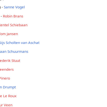
) -
Sanne Vogel
 -
Robin Brans
Jentel Schiebaan
Tom Jansen
Gijs Scholten van Aschat
aan Schuurmans
ederik Stuut
Leenders
Pinero
an Drumpt
e Le Roux
ur Veen