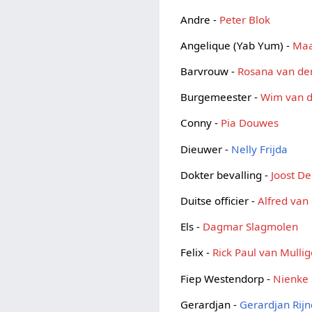
Andre -
Peter Blok
Angelique (Yab Yum) -
Maa
Barvrouw -
Rosana van de
Burgemeester -
Wim van d
Conny -
Pia Douwes
Dieuwer -
Nelly Frijda
Dokter bevalling -
Joost D
Duitse officier -
Alfred van 
Els -
Dagmar Slagmolen
Felix -
Rick Paul van Mulli
Fiep Westendorp -
Nienke
Gerardjan -
Gerardjan Rijn