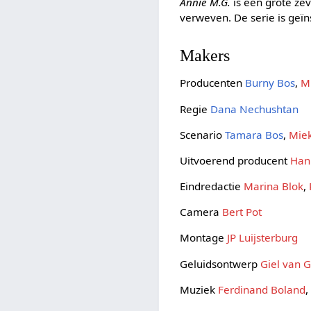
Annie M.G.
is een grote ze
verweven. De serie is geïn
Makers
Producenten
Burny Bos
,
Mi
Regie
Dana Nechushtan
Scenario
Tamara Bos
,
Miek
Uitvoerend producent
Han
Eindredactie
Marina Blok
,
Camera
Bert Pot
Montage
JP Luijsterburg
Geluidsontwerp
Giel van 
Muziek
Ferdinand Boland