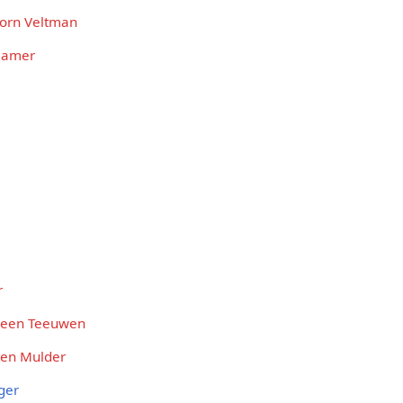
Jorn Veltman
Hamer
r
een Teeuwen
ten Mulder
ger