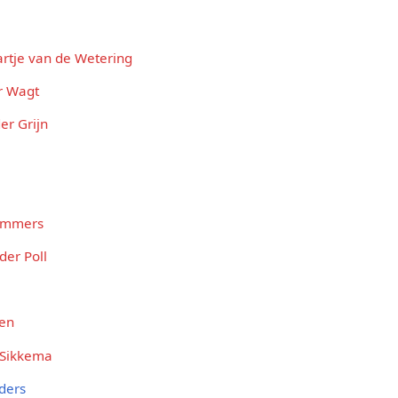
rtje van de Wetering
r Wagt
er Grijn
emmers
der Poll
gen
 Sikkema
ders