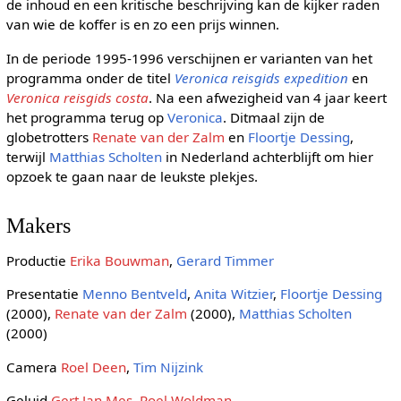
de inhoud en een kritische beschrijving kan de kijker raden
van wie de koffer is en zo een prijs winnen.
In de periode 1995-1996 verschijnen er varianten van het
programma onder de titel
Veronica reisgids expedition
en
Veronica reisgids costa
. Na een afwezigheid van 4 jaar keert
het programma terug op
Veronica
. Ditmaal zijn de
globetrotters
Renate van der Zalm
en
Floortje Dessing
,
terwijl
Matthias Scholten
in Nederland achterblijft om hier
opzoek te gaan naar de leukste plekjes.
Makers
Productie
Erika Bouwman
,
Gerard Timmer
Presentatie
Menno Bentveld
,
Anita Witzier
,
Floortje Dessing
(2000),
Renate van der Zalm
(2000),
Matthias Scholten
(2000)
Camera
Roel Deen
,
Tim Nijzink
Geluid
Gert Jan Mes
,
Roel Woldman