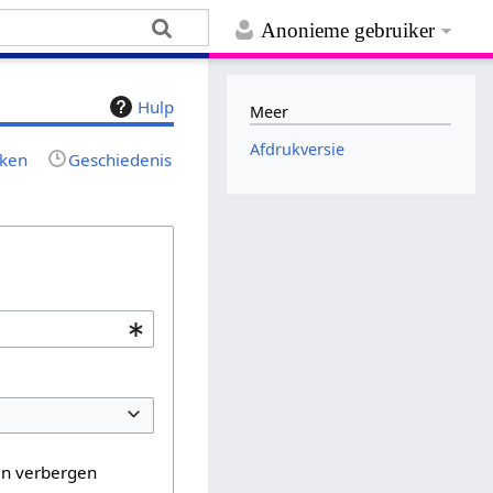
Anonieme gebruiker
Hulp
Meer
Afdrukversie
jken
Geschiedenis
en verbergen