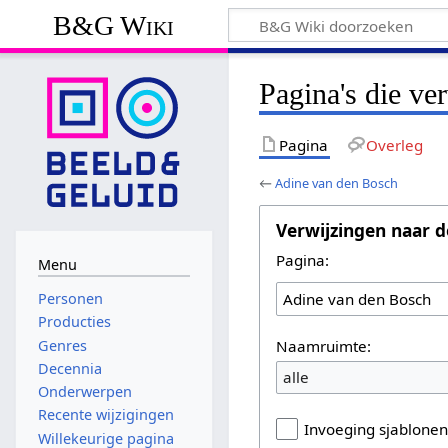
B&G Wiki
Pagina's die ve
Pagina
Overleg
←
Adine van den Bosch
Verwijzingen naar d
Pagina:
Menu
Personen
Producties
Naamruimte:
Genres
Decennia
alle
Onderwerpen
Recente wijzigingen
Invoeging sjablone
Willekeurige pagina