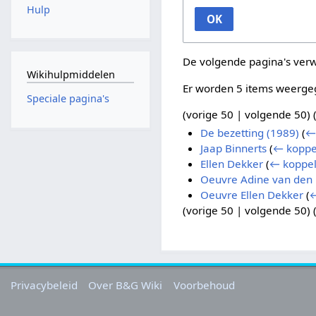
Hulp
OK
De volgende pagina's ver
Wikihulpmiddelen
Er worden 5 items weerge
Speciale pagina's
(
vorige 50
|
volgende 50
) 
De bezetting (1989)
(
←
Jaap Binnerts
(
← koppe
Ellen Dekker
(
← koppel
Oeuvre Adine van den
Oeuvre Ellen Dekker
(
←
(
vorige 50
|
volgende 50
) 
Privacybeleid
Over B&G Wiki
Voorbehoud