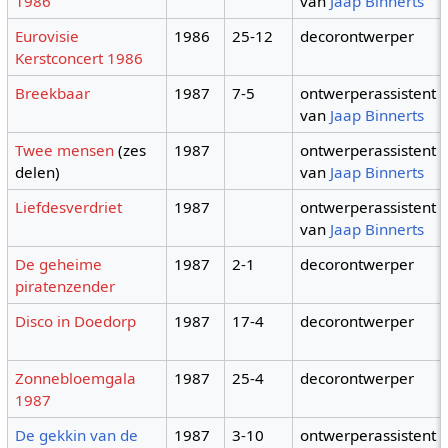
1986
van
Jaap Binnerts
Eurovisie
1986
25-12
decorontwerper
Kerstconcert 1986
Breekbaar
1987
7-5
ontwerperassistent
van
Jaap Binnerts
Twee mensen
(zes
1987
ontwerperassistent
delen)
van
Jaap Binnerts
Liefdesverdriet
1987
ontwerperassistent
van
Jaap Binnerts
De geheime
1987
2-1
decorontwerper
piratenzender
Disco in Doedorp
1987
17-4
decorontwerper
Zonnebloemgala
1987
25-4
decorontwerper
1987
De gekkin van de
1987
3-10
ontwerperassistent